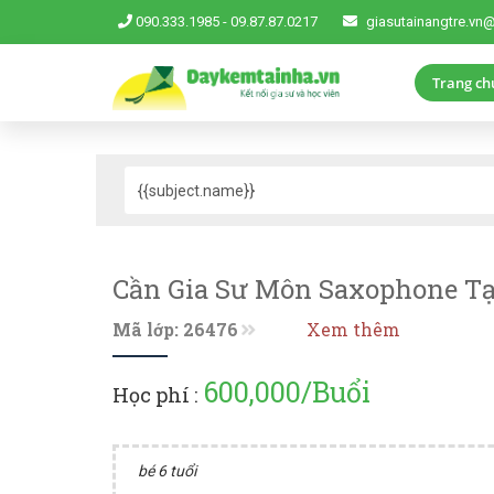
090.333.1985
-
09.87.87.0217
giasutainangtre.vn
Trang ch
Cần Gia Sư Môn Saxophone T
Mã lớp: 26476
Xem thêm
600,000/Buổi
Học phí :
bé 6 tuổi