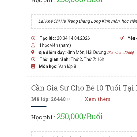
Học phí :
Lai Khê Chị Hà Trang thang Long Kinh môn, học viên t
Tạo lúc:
20:34 14.04.2026
Yêu 
1
học viên (nam)
Địa điểm dạy:
Kinh Môn, Hải Dương
(Xem bản đồ
)
Thời gian rãnh:
Thứ 2, Thứ 7: 16h
Môn học:
Văn lớp 8
Cần Gia Sư Cho Bé 10 Tuổi Tạ
Mã lớp: 26448
Xem thêm
250,000/Buổi
Học phí :