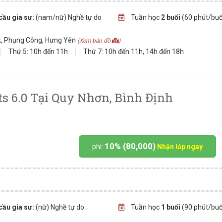
cầu gia sư:
(nam/nữ) Nghề tự do
Tuần học
2 buổi
(60 phút/buổ
k, Phụng Công, Hưng Yên
(Xem bản đồ
)
Thứ 5: 10h đến 11h
Thứ 7: 10h đến 11h, 14h đến 18h
ts 6.0 Tại Quy Nhơn, Bình Định
10% (80,000)
phí:
Nhận lớp ngay
cầu gia sư:
(nữ) Nghề tự do
Tuần học
1 buổi
(90 phút/buổ