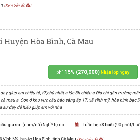
nh
(Xem bản đồ
)
ại Huyện Hòa Bình, Cà Mau
15% (270,000)
phí:
Nhận lớp ngay
dạy giúp em chiều t6, t7,chủ nhật ạ lúc 3h chiều ạ Địa chỉ gần trường m
cà mau ạ, Con ở khu vực cầu bào sàng ấp 17, xã vĩnh mỹ, hòa bình bạc li
a sư dạy dễ hiểu giúp em với nha
cầu gia sư:
(nam/nữ) Nghề tự do
Tuần học
3 buổi
(90 phút/buổ
 Vĩnh Mỹ, huyện Hòa Bình, tỉnh Cà Mau
(Xem bản đồ
)