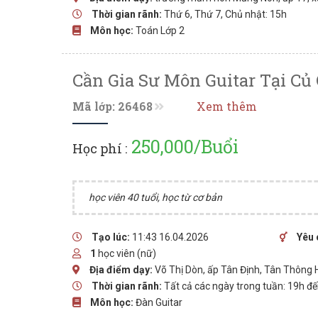
Thời gian rãnh:
Thứ 6, Thứ 7, Chủ nhật: 15h
Môn học:
Toán Lớp 2
Cần Gia Sư Môn Guitar Tại Củ
Mã lớp: 26468
Xem thêm
250,000/Buổi
Học phí :
học viên 40 tuổi, học từ cơ bản
Tạo lúc:
11:43 16.04.2026
Yêu 
1
học viên (nữ)
Địa điểm dạy:
Võ Thị Dòn, ấp Tân Định, Tân Thông H
Thời gian rãnh:
Tất cả các ngày trong tuần: 19h đ
Môn học:
Đàn Guitar