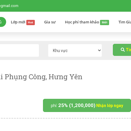
@gmail.com
ủ
Lớp mới
Gia sư
Học phí tham khảo
Tìm Gi
Hot
Mới
T
ại Phụng Công, Hưng Yên
25% (1,200,000)
phí:
Nhận lớp ngay