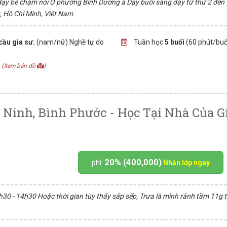
 dạy bé chậm nói Ở phường Bình Dương à Dạy buổi sáng dạy từ thứ 2 đến
, Hồ Chí Minh, Việt Nam
cầu gia sư:
(nam/nữ) Nghề tự do
Tuần học
5 buổi
(60 phút/buổ
h
(Xem bản đồ
)
 Ninh, Bình Phước - Học Tại Nhà Của G
20% (400,000)
phí:
Nhận lớp ngay
30 - 14h30 Hoặc thời gian tùy thấy sắp sếp, Trưa là mình rảnh tầm 11g t