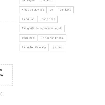
Đàn Organ
Toán Lớp 1
Khiêu Vũ giao tiếp
Vẽ
Toán lớp 9
Tiếng Hàn
Thanh nhạc
Tiếng Việt cho người nước ngoài
Toán lớp 8
Tin học văn phòng
Tiếng Anh Giao tiếp
Lập trình
ầm
êu,
i)