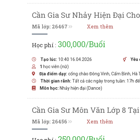
Cần Gia Sư Nhảy Hiện Đại Cho
Mã lớp: 26467
Xem thêm
300,000/Buổi
Học phí :
Tạo lúc:
10:40 16.04.2026
Yêu 
1
học viên (nữ)
Địa điểm dạy:
cổng chào Đông Vinh, Cẩm Bình, Hà 
Thời gian rãnh:
Tất cả các ngày trong tuần: 17h đ
Môn học:
Nhảy hiện đại (Dance)
Cần Gia Sư Môn Văn Lớp 8 Tạ
Mã lớp: 26456
Xem thêm
250,000/Buổi