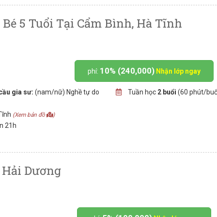
 Bé 5 Tuổi Tại Cẩm Bình, Hà Tĩnh
10% (240,000)
phí:
Nhận lớp ngay
cầu gia sư:
(nam/nữ) Nghề tự do
Tuần học
2 buổi
(60 phút/buổ
Tĩnh
(Xem bản đồ
)
ến 21h
i Hải Dương