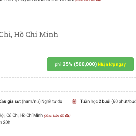
 Chi, Hồ Chí Minh
25% (500,000)
phí:
Nhận lớp ngay
cầu gia sư:
(nam/nữ) Nghề tự do
Tuần học
2 buổi
(60 phút/buổ
ội, Củ Chi, Hồ Chí Minh
(Xem bản đồ
)
ến 20h