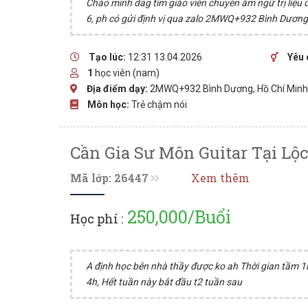
Chào mình dag tìm giáo viên chuyên âm ngữ trị liệu
6, ph có gửi định vị qua zalo 2MWQ+932 Bình Dương
Tạo lúc:
12:31 13.04.2026
Yêu 
1
học viên (nam)
Địa điểm dạy:
2MWQ+932 Bình Dương, Hồ Chí Min
Môn học:
Trẻ chậm nói
Cần Gia Sư Môn Guitar Tại Lộc
Mã lớp: 26447
Xem thêm
250,000/Buổi
Học phí :
A định học bên nhà thầy được ko ah Thời gian tầm 1h
4h, Hết tuần này bắt đầu t2 tuần sau