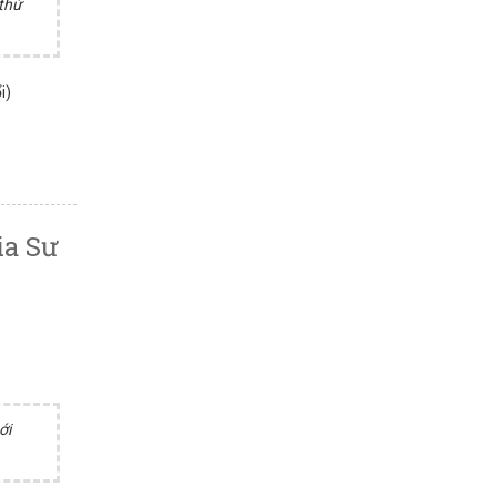
 thứ
i)
ia Sư
ới