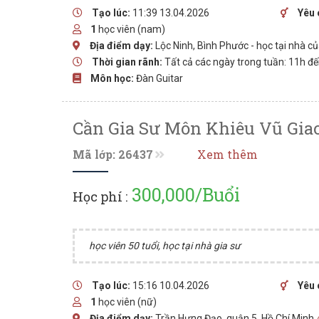
Tạo lúc:
11:39 13.04.2026
Yêu 
1
học viên (nam)
Địa điểm dạy:
Lộc Ninh, Bình Phước - học tại nhà c
Thời gian rãnh:
Tất cả các ngày trong tuần: 11h đ
Môn học:
Đàn Guitar
Cần Gia Sư Môn Khiêu Vũ Giao
Mã lớp: 26437
Xem thêm
300,000/Buổi
Học phí :
học viên 50 tuổi, học tại nhà gia sư
Tạo lúc:
15:16 10.04.2026
Yêu 
1
học viên (nữ)
Địa điểm dạy:
Trần Hưng Đạo, quận 5, Hồ Chí Minh