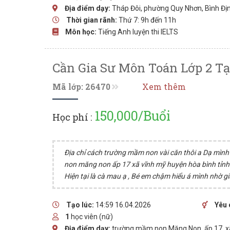
Địa điểm dạy:
Tháp Đôi, phường Quy Nhơn, Bình Đị
Thời gian rãnh:
Thứ 7: 9h đến 11h
Môn học:
Tiếng Anh luyện thi IELTS
Cần Gia Sư Môn Toán Lớp 2 T
Mã lớp: 26470
Xem thêm
150,000/Buổi
Học phí :
Địa chỉ cách trường mầm non vài căn thôi a Dạ mình 
non măng non ấp 17 xã vĩnh mỹ huyện hòa bình tỉnh 
Hiện tại là cà mau ạ , Bé em chậm hiểu á mình nhờ gi
Tạo lúc:
14:59 16.04.2026
Yêu 
1
học viên (nữ)
Địa điểm dạy:
trường mầm non Măng Non, ấp 17, xã