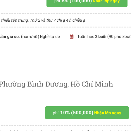
5% (100,000)
phí:
Nhận lớp ngay
hiếu tập trung, Thứ 2 và thu 7 chị ạ 4 h chiều ạ
cầu gia sư:
(nam/nữ) Nghề tự do
Tuần học
2 buổi
(90 phút/buổ
i Phường Bình Dương, Hồ Chí Minh
10% (500,000)
phí:
Nhận lớp ngay