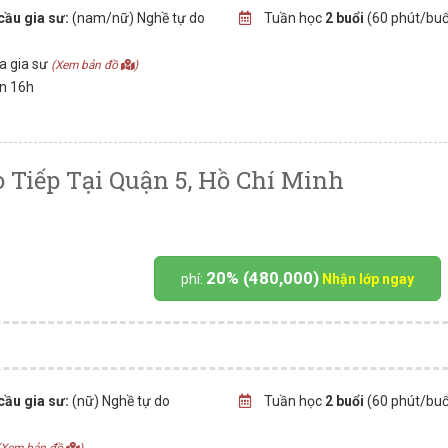
cầu gia sư:
(nam/nữ) Nghề tự do
Tuần học
2 buổi
(60 phút/buổ
ủa gia sư
(Xem bản đồ
)
ến 16h
 Tiếp Tại Quận 5, Hồ Chí Minh
20% (480,000)
phí:
Nhận lớp ngay
cầu gia sư:
(nữ) Nghề tự do
Tuần học
2 buổi
(60 phút/buổ