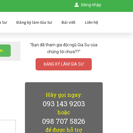
Đăng nhập
a Sư
Đăng ký làm Gia Sư
Bài viết
Liên hệ
"Bạn đã tham gia đội ngũ Gia Sư của
ìm
chúng tôi chưa??"
ĐĂNG KÝ LÀM GIA SƯ
Hãy gọi ngay:
093 143 9203
hoặc
098 707 5826
để được hỗ trợ