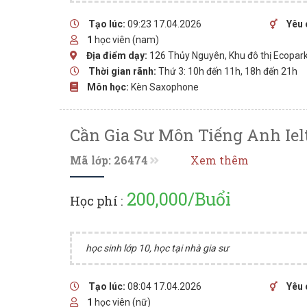
Tạo lúc:
09:23 17.04.2026
Yêu 
1
học viên (nam)
Địa điểm dạy:
126 Thủy Nguyên, Khu đô thị Ecopar
Thời gian rãnh:
Thứ 3: 10h đến 11h, 18h đến 21h
Môn học:
Kèn Saxophone
Cần Gia Sư Môn Tiếng Anh Iel
Mã lớp: 26474
Xem thêm
200,000/Buổi
Học phí :
học sinh lớp 10, học tại nhà gia sư
Tạo lúc:
08:04 17.04.2026
Yêu 
1
học viên (nữ)