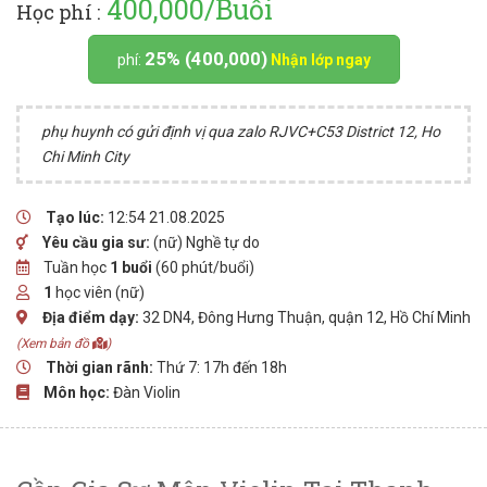
400,000/Buổi
Học phí :
25% (400,000)
phí:
Nhận lớp ngay
phụ huynh có gửi định vị qua zalo RJVC+C53 District 12, Ho
Chi Minh City
Tạo lúc:
12:54 21.08.2025
Yêu cầu gia sư:
(nữ) Nghề tự do
Tuần học
1 buổi
(60 phút/buổi)
1
học viên (nữ)
Địa điểm dạy:
32 DN4, Đông Hưng Thuận, quận 12, Hồ Chí Minh
(Xem bản đồ
)
Thời gian rãnh:
Thứ 7: 17h đến 18h
Môn học:
Đàn Violin