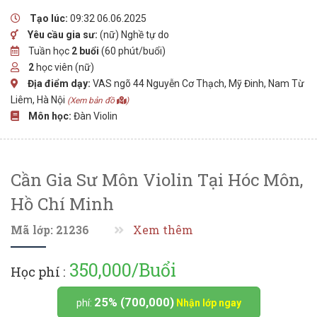
Tạo lúc:
09:32 06.06.2025
Yêu cầu gia sư:
(nữ) Nghề tự do
Tuần học
2 buổi
(60 phút/buổi)
2
học viên (nữ)
Địa điểm dạy:
VAS ngõ 44 Nguyễn Cơ Thạch, Mỹ Đinh, Nam Từ
Liêm, Hà Nội
(Xem bản đồ
)
Môn học:
Đàn Violin
Cần Gia Sư Môn Violin Tại Hóc Môn,
Hồ Chí Minh
Mã lớp: 21236
Xem thêm
350,000/Buổi
Học phí :
25% (700,000)
phí:
Nhận lớp ngay