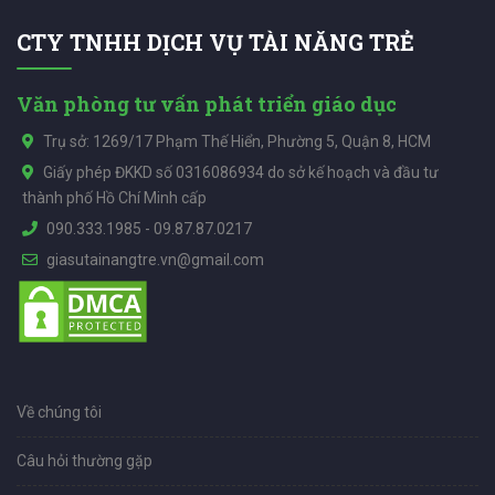
CTY TNHH DỊCH VỤ TÀI NĂNG TRẺ
Văn phòng tư vấn phát triển giáo dục
Trụ sở: 1269/17 Phạm Thế Hiển, Phường 5, Quận 8, HCM
Giấy phép ĐKKD số 0316086934 do sở kế hoạch và đầu tư
thành phố Hồ Chí Minh cấp
090.333.1985
-
09.87.87.0217
giasutainangtre.vn@gmail.com
Về chúng tôi
Câu hỏi thường gặp