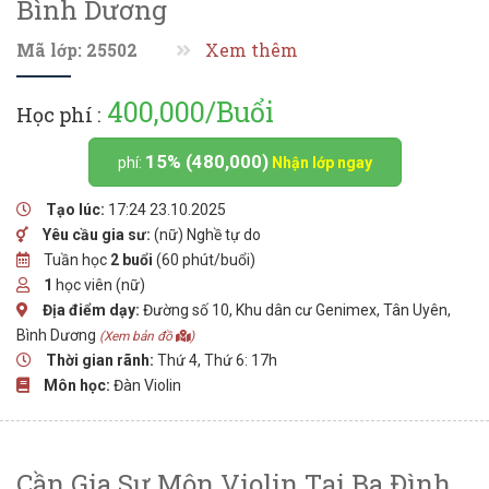
Bình Dương
Mã lớp: 25502
Xem thêm
400,000/Buổi
Học phí :
15% (480,000)
phí:
Nhận lớp ngay
Tạo lúc:
17:24 23.10.2025
Yêu cầu gia sư:
(nữ) Nghề tự do
Tuần học
2 buổi
(60 phút/buổi)
1
học viên (nữ)
Địa điểm dạy:
Đường số 10, Khu dân cư Genimex, Tân Uyên,
Bình Dương
(Xem bản đồ
)
Thời gian rãnh:
Thứ 4, Thứ 6: 17h
Môn học:
Đàn Violin
Cần Gia Sư Môn Violin Tại Ba Đình,