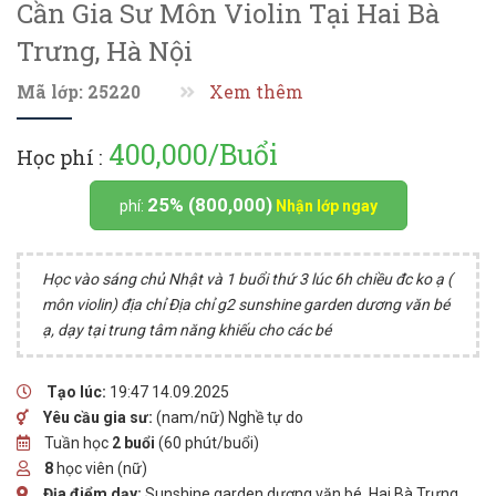
Cần Gia Sư Môn Violin Tại Hai Bà
Trưng, Hà Nội
Mã lớp: 25220
Xem thêm
400,000/Buổi
Học phí :
25% (800,000)
phí:
Nhận lớp ngay
Học vào sáng chủ Nhật và 1 buổi thứ 3 lúc 6h chiều đc ko ạ (
môn violin) địa chỉ Địa chỉ g2 sunshine garden dương văn bé
ạ, dạy tại trung tâm năng khiếu cho các bé
Tạo lúc:
19:47 14.09.2025
Yêu cầu gia sư:
(nam/nữ) Nghề tự do
Tuần học
2 buổi
(60 phút/buổi)
8
học viên (nữ)
Địa điểm dạy:
Sunshine garden dương văn bé, Hai Bà Trưng,