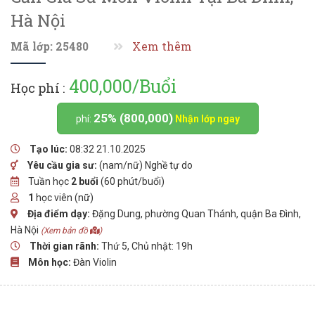
Hà Nội
Mã lớp: 25480
Xem thêm
400,000/Buổi
Học phí :
25% (800,000)
phí:
Nhận lớp ngay
Tạo lúc:
08:32 21.10.2025
Yêu cầu gia sư:
(nam/nữ) Nghề tự do
Tuần học
2 buổi
(60 phút/buổi)
1
học viên (nữ)
Địa điểm dạy:
Đặng Dung, phường Quan Thánh, quận Ba Đình,
Hà Nội
(Xem bản đồ
)
Thời gian rãnh:
Thứ 5, Chủ nhật: 19h
Môn học:
Đàn Violin