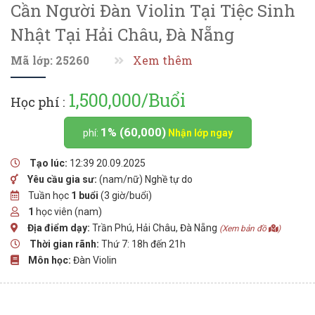
Cần Người Đàn Violin Tại Tiệc Sinh
Nhật Tại Hải Châu, Đà Nẵng
Mã lớp: 25260
Xem thêm
1,500,000/Buổi
Học phí :
1% (60,000)
phí:
Nhận lớp ngay
Tạo lúc:
12:39 20.09.2025
Yêu cầu gia sư:
(nam/nữ) Nghề tự do
Tuần học
1 buổi
(3 giờ/buổi)
1
học viên (nam)
Địa điểm dạy:
Trần Phú, Hải Châu, Đà Nẵng
(Xem bản đồ
)
Thời gian rãnh:
Thứ 7: 18h đến 21h
Môn học:
Đàn Violin