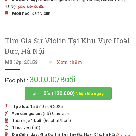
Hà Nội
(Xem bản đồ
)
Môn học:
Đàn Violin
Tìm Gia Sư Violin Tại Khu Vực Hoài
Đức, Hà Nội
Mã lớp: 25158
Xem thêm
300,000/Buổi
Học phí :
10% (120,000)
phí:
Nhận lớp ngay
Tạo lúc:
15:37 07.09.2025
Yêu cầu gia sư:
(nữ) Giáo viên
Tuần học
1 buổi
(60 phút/buổi)
1
học viên (nữ)
Địa điểm dạy:
Khu Đô Thị Tân Tây Đô, Hoài Đức, Hà Nội
(Xem bản