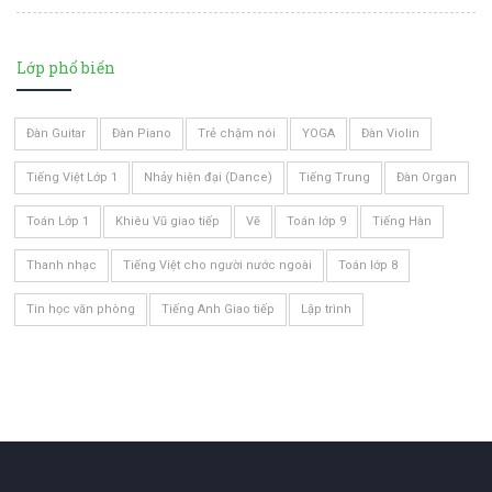
Lớp phổ biến
Đàn Guitar
Đàn Piano
Trẻ chậm nói
YOGA
Đàn Violin
Tiếng Việt Lớp 1
Nhảy hiện đại (Dance)
Tiếng Trung
Đàn Organ
Toán Lớp 1
Khiêu Vũ giao tiếp
Vẽ
Toán lớp 9
Tiếng Hàn
Thanh nhạc
Tiếng Việt cho người nước ngoài
Toán lớp 8
Tin học văn phòng
Tiếng Anh Giao tiếp
Lập trình