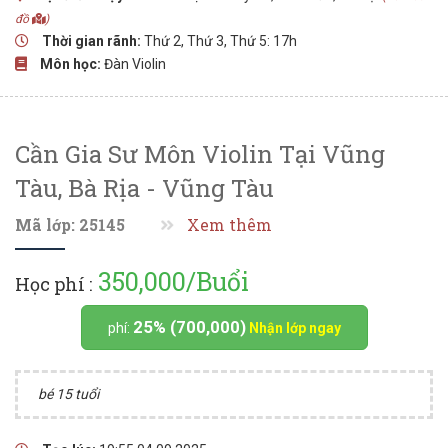
đồ
)
Thời gian rãnh:
Thứ 2, Thứ 3, Thứ 5: 17h
Môn học:
Đàn Violin
Cần Gia Sư Môn Violin Tại Vũng
Tàu, Bà Rịa - Vũng Tàu
Mã lớp: 25145
Xem thêm
350,000/Buổi
Học phí :
25% (700,000)
phí:
Nhận lớp ngay
bé 15 tuổi