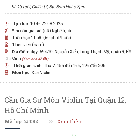
bé 13 tuổi, Chiều t7, 3p. 3pm Hoặc 7pm
Tạo lúc:
10:46 22.08.2025
Yêu cầu gia sư:
(nữ) Nghề tự do
Tuần học
1 buổi
(60 phút/buổi)
1
học viên (nam)
Địa điểm dạy:
694/39 Nguyễn Xiển, Long Thạnh Mỹ, quận 9, Hồ
Chí Minh
(Xem bản đồ
)
Thời gian rãnh:
Thứ 7: 15h đến 16h, 19h đến 20h
Môn học:
Đàn Violin
Cần Gia Sư Môn Violin Tại Quận 12,
Hồ Chí Minh
Mã lớp: 25082
Xem thêm