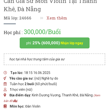
Cần Gia Sư Môn Violin Tại Thanh
Khê, Đà Nẵng
Mã lớp: 24666
Xem thêm
300,000/Buổi
Học phí :
25% (600,000)
phí:
Nhận lớp ngay
học tại nhà học trung tâm của gia sư
Tạo lúc:
18:15 16.06.2025
Yêu cầu gia sư:
(nữ) Nghề tự do
Tuần học
2 buổi
(60 phút/buổi)
1
học viên (nữ)
Địa điểm dạy:
Kinh Dương Vương, Thanh Khê, Đà Nẵng
(Xem
bản đồ
)
Môn học:
Đàn Violin