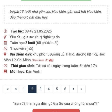
bé gái 13 tuổi, nhà gần chợ Hóc Môn, gần nhà hát Hóc Môn,
đầu tháng 6 bắt đầu học
Tạo lúc:
08:49 21.05.2025
Yêu cầu gia sư:
(nữ) Nghề tự do
Tuần học
2 buổi
(60 phút/buổi)
1
học viên (nữ)
Địa điểm dạy:
khu phố 1, Đường LÊ THỊ RI, đường KB 1-2, Hóc
Môn, Hồ Chí Minh
(Xem bản đồ
)
Thời gian rãnh:
Tất cả các ngày trong tuần: 8h đến 17h
Môn học:
Đàn Violin
«
1
2
3
4
5
6
»
"Bạn đã tham gia đội ngũ Gia Sư của chúng tôi chưa??"