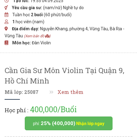
Tạo lúc:
19:55 04.09.2025
Yêu cầu gia sư:
(nam/nữ) Nghề tự do
Tuần học
2 buổi
(60 phút/buổi)
1
học viên (nam)
Địa điểm dạy:
Nguyễn Khang, phường 4, Vũng Tàu, Bà Rịa -
Vũng Tàu
(Xem bản đồ
)
Môn học:
Đàn Violin
Cần Gia Sư Môn Violin Tại Quận 9,
Hồ Chí Minh
Mã lớp: 25087
Xem thêm
400,000/Buổi
Học phí :
25% (400,000)
phí:
Nhận lớp ngay