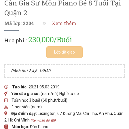
Cần Gia Sư Môn Piano Bé 8 Tuổi Tại
Quận 2
Mã lớp: 2204
Xem thêm
230,000/Buổi
Học phí :
Lớp đã giao
Rảnh thứ 2,4,6: 16h30
Tạo lúc:
20:21 05.03.2019
Yêu cầu gia sư:
(nam/nữ) Nghề tự do
Tuần học
3 buổi
(60 phút/buổi)
1
học viên (nam)
Địa điểm dạy:
Lexington, 67 Đường Mai Chí Thọ, An Phú, Quận
2, Hồ Chí Minh
(Xem bản đồ
)
Môn học:
Đàn Piano