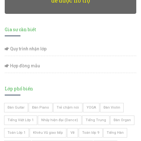
để được hỗ trợ
Gia sư cần biết
Quy trình nhận lớp
Hợp đồng mẫu
Lớp phổ biến
Đàn Guitar
Đàn Piano
Trẻ chậm nói
YOGA
Đàn Violin
Tiếng Việt Lớp 1
Nhảy hiện đại (Dance)
Tiếng Trung
Đàn Organ
Toán Lớp 1
Khiêu Vũ giao tiếp
Vẽ
Toán lớp 9
Tiếng Hàn