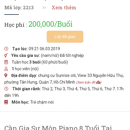
Mã lớp: 2213
Xem thêm
200,000/Buổi
Học phí :
Lớp đã giao
Tạo lúc:
09:21 06.03.2019
Yêu cầu gia sư:
(nam/nữ) Đã tốt nghiệp
Tuần học
3 buổi
(60 phút/buổi)
1
học viên (nữ)
Địa điểm dạy:
chung cư Sunrise citi, View 33 Nguyễn Hữu Thọ,
phường Tân Hưng, Quận 7, Hồ Chí Minh
(Xem bản đồ
)
Thời gian rãnh:
Thứ 2, Thứ 3, Thứ 4, Thứ 5, Thứ 6, Thứ 7: 17h
đến 19h
Môn học:
Trẻ chậm nói
Cần Gia Sư Môn Piano 8 Tuổi Tại