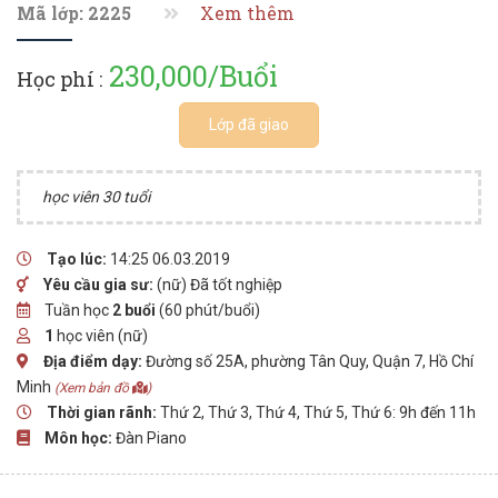
Mã lớp: 2225
Xem thêm
230,000/Buổi
Học phí :
Lớp đã giao
học viên 30 tuổi
Tạo lúc:
14:25 06.03.2019
Yêu cầu gia sư:
(nữ) Đã tốt nghiệp
Tuần học
2 buổi
(60 phút/buổi)
1
học viên (nữ)
Địa điểm dạy:
Đường số 25A, phường Tân Quy, Quận 7, Hồ Chí
Minh
(Xem bản đồ
)
Thời gian rãnh:
Thứ 2, Thứ 3, Thứ 4, Thứ 5, Thứ 6: 9h đến 11h
Môn học:
Đàn Piano