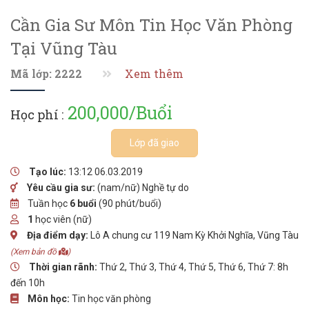
Cần Gia Sư Môn Tin Học Văn Phòng
Tại Vũng Tàu
Mã lớp: 2222
Xem thêm
200,000/Buổi
Học phí :
Lớp đã giao
Tạo lúc:
13:12 06.03.2019
Yêu cầu gia sư:
(nam/nữ) Nghề tự do
Tuần học
6 buổi
(90 phút/buổi)
1
học viên (nữ)
Địa điểm dạy:
Lô A chung cư 119 Nam Kỳ Khởi Nghĩa, Vũng Tàu
(Xem bản đồ
)
Thời gian rãnh:
Thứ 2, Thứ 3, Thứ 4, Thứ 5, Thứ 6, Thứ 7: 8h
đến 10h
Môn học:
Tin học văn phòng