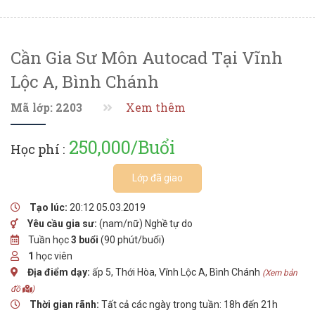
Cần Gia Sư Môn Autocad Tại Vĩnh
Lộc A, Bình Chánh
Mã lớp: 2203
Xem thêm
250,000/Buổi
Học phí :
Lớp đã giao
Tạo lúc:
20:12 05.03.2019
Yêu cầu gia sư:
(nam/nữ) Nghề tự do
Tuần học
3 buổi
(90 phút/buổi)
1
học viên
Địa điểm dạy:
ấp 5, Thới Hòa, Vĩnh Lộc A, Bình Chánh
(Xem bản
đồ
)
Thời gian rãnh:
Tất cả các ngày trong tuần: 18h đến 21h