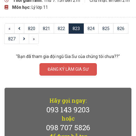
Thời gian rãnh:
Thứ 7: 15h đến 21h
Chủ nhật: 8h đến 21h
Môn học:
Lý lớp 11
«
820
821
822
823
824
825
826
827
»
"Bạn đã tham gia đội ngũ Gia Sư của chúng tôi chưa??"
ĐĂNG KÝ LÀM GIA SƯ
Hãy gọi ngay:
093 143 9203
hoặc
098 707 5826