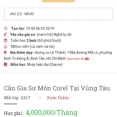
thứ 3,5: 18h30
Tạo lúc:
10:40 06.03.2019
Yêu cầu gia sư:
(nam/nữ) Nghề tự do
Tuần học
2 buổi
(60 phút/buổi)
10
học viên (cả nam và nữ)
Địa điểm dạy:
chung cư Lê Thành, 198a đường Mã Lò, phường
Bình Trị Đông A, Bình Tân, Hồ Chí Minh
(Xem bản đồ
)
Môn học:
Nhảy hiện đại (Dance)
Cần Gia Sư Môn Corel Tại Vũng Tàu
Mã lớp: 2217
Xem thêm
4,000,000/Tháng
Học phí :