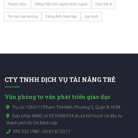
Thanh nhạc
Tiếng Việt cho người nước ngoài
Toán lớp 8
Tin học văn phòng
Tiếng Anh Giao tiếp
Lập trình
CTY TNHH DỊCH VỤ TÀI NĂNG TRẺ
Văn phòng tư vấn phát triển giáo dục
Trụ sở: 1269/17 Phạm Thế Hiển, Phường 5, Quận 8, HCM
Giấy phép ĐKKD số 0316086934 do sở kế hoạch và đầu tư
thành phố Hồ Chí Minh cấp
090.333.1985
-
09.87.87.0217