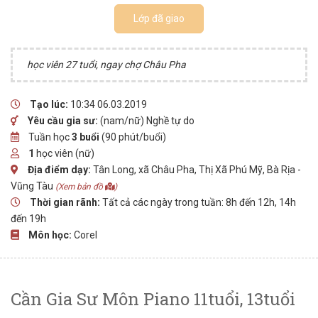
Lớp đã giao
học viên 27 tuổi, ngay chợ Châu Pha
Tạo lúc:
10:34 06.03.2019
Yêu cầu gia sư:
(nam/nữ) Nghề tự do
Tuần học
3 buổi
(90 phút/buổi)
1
học viên (nữ)
Địa điểm dạy:
Tân Long, xã Châu Pha, Thị Xã Phú Mỹ, Bà Rịa -
Vũng Tàu
(Xem bản đồ
)
Thời gian rãnh:
Tất cả các ngày trong tuần: 8h đến 12h, 14h
đến 19h
Môn học:
Corel
Cần Gia Sư Môn Piano 11tuổi, 13tuổi