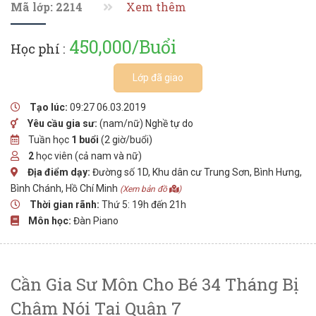
Mã lớp: 2214
Xem thêm
450,000/Buổi
Học phí :
Lớp đã giao
Tạo lúc:
09:27 06.03.2019
Yêu cầu gia sư:
(nam/nữ) Nghề tự do
Tuần học
1 buổi
(2 giờ/buổi)
2
học viên (cả nam và nữ)
Địa điểm dạy:
Đường số 1D, Khu dân cư Trung Sơn, Bình Hưng,
Bình Chánh, Hồ Chí Minh
(Xem bản đồ
)
Thời gian rãnh:
Thứ 5: 19h đến 21h
Môn học:
Đàn Piano
Cần Gia Sư Môn Cho Bé 34 Tháng Bị
Chậm Nói Tại Quận 7