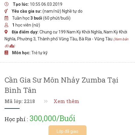
Tạo lúc:
10:55 06.03.2019
Yêu cầu gia sư:
(nam/nữ) Nghề tự do
Tuần học
3 buổi
(60 phút/buổi)
1
học viên (nữ)
Địa điểm dạy:
Chung cư 199 Nam Kỳ Khởi Nghĩa, Nam Kỳ Khởi
Nghĩa, Phường 3, Thành phố Vũng Tầu, Bà Rịa - Vũng Tàu
(Xem bản
đồ
)
Môn học:
Trẻ tự kỹ
Cần Gia Sư Môn Nhảy Zumba Tại
Bình Tân
Mã lớp: 2218
Xem thêm
300,000/Buổi
Học phí :
Lớp đã giao