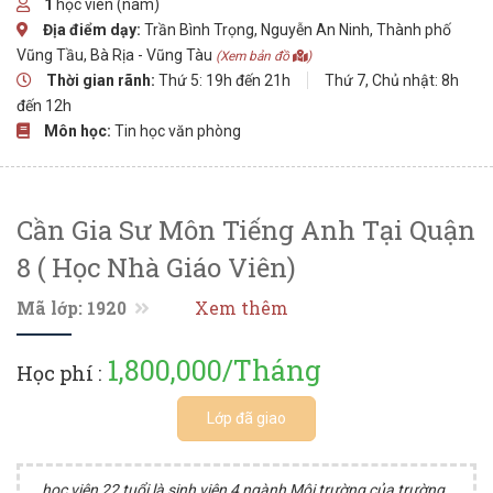
1
học viên (nam)
Địa điểm dạy:
Trần Bình Trọng, Nguyễn An Ninh, Thành phố
Vũng Tầu, Bà Rịa - Vũng Tàu
(Xem bản đồ
)
Thời gian rãnh:
Thứ 5: 19h đến 21h
Thứ 7, Chủ nhật: 8h
đến 12h
Môn học:
Tin học văn phòng
Cần Gia Sư Môn Tiếng Anh Tại Quận
8 ( Học Nhà Giáo Viên)
Mã lớp: 1920
Xem thêm
1,800,000/Tháng
Học phí :
Lớp đã giao
học viên 22 tuổi là sinh viên 4 ngành Môi trường của trường