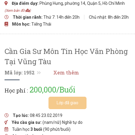
Địa điểm dạy:
Phùng Hưng, phường 14, Quận 5, Hồ Chí Minh
(Xem bản đồ
)
Thời gian rãnh:
Thứ 7: 14h đến 20h
Chủ nhật: 8h đến 20h
Môn học:
Tiếng Thái
Cần Gia Sư Môn Tin Học Văn Phòng
Tại Vũng Tàu
Mã lớp: 1952
Xem thêm
200,000/Buổi
Học phí :
Lớp đã giao
Tạo lúc:
08:45 23.02.2019
Yêu cầu gia sư:
(nam/nữ) Nghề tự do
Tuần học
3 buổi
(90 phút/buổi)