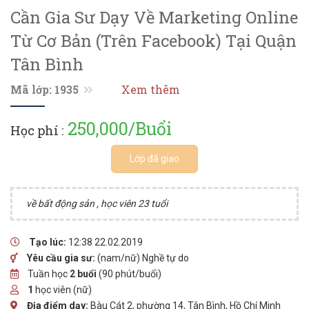
Cần Gia Sư Dạy Về Marketing Online
Từ Cơ Bản (trên Facebook) Tại Quận
Tân Bình
Mã lớp: 1935
Xem thêm
250,000/Buổi
Học phí :
Lớp đã giao
về bất động sản , học viên 23 tuổi
Tạo lúc:
12:38 22.02.2019
Yêu cầu gia sư:
(nam/nữ) Nghề tự do
Tuần học
2 buổi
(90 phút/buổi)
1
học viên (nữ)
Địa điểm dạy:
Bàu Cát 2, phường 14, Tân Bình, Hồ Chí Minh