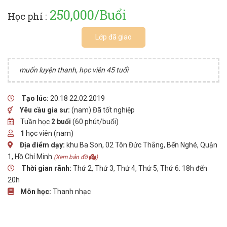
250,000/Buổi
Học phí :
Lớp đã giao
muốn luyện thanh, học viên 45 tuổi
Tạo lúc:
20:18 22.02.2019
Yêu cầu gia sư:
(nam) Đã tốt nghiệp
Tuần học
2 buổi
(60 phút/buổi)
1
học viên (nam)
Địa điểm dạy:
khu Ba Son, 02 Tôn Đức Thắng, Bến Nghé, Quận
1, Hồ Chí Minh
(Xem bản đồ
)
Thời gian rãnh:
Thứ 2, Thứ 3, Thứ 4, Thứ 5, Thứ 6: 18h đến
20h
Môn học:
Thanh nhạc