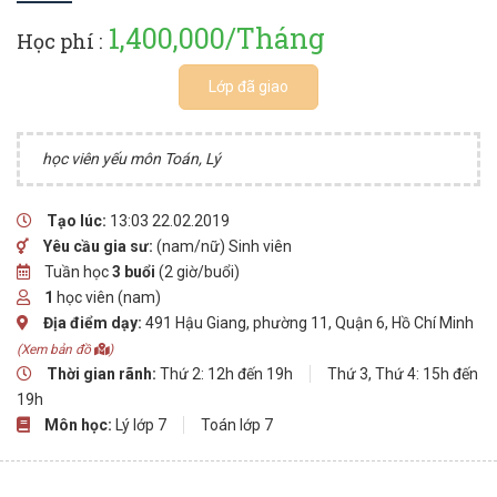
1,400,000/Tháng
Học phí :
Lớp đã giao
học viên yếu môn Toán, Lý
Tạo lúc:
13:03 22.02.2019
Yêu cầu gia sư:
(nam/nữ) Sinh viên
Tuần học
3 buổi
(2 giờ/buổi)
1
học viên (nam)
Địa điểm dạy:
491 Hậu Giang, phường 11, Quận 6, Hồ Chí Minh
(Xem bản đồ
)
Thời gian rãnh:
Thứ 2: 12h đến 19h
Thứ 3, Thứ 4: 15h đến
19h
Môn học:
Lý lớp 7
Toán lớp 7