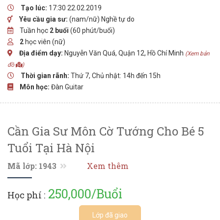
Tạo lúc:
17:30 22.02.2019
Yêu cầu gia sư:
(nam/nữ) Nghề tự do
Tuần học
2 buổi
(60 phút/buổi)
2
học viên (nữ)
Địa điểm dạy:
Nguyễn Văn Quá, Quận 12, Hồ Chí Minh
(Xem bản
đồ
)
Thời gian rãnh:
Thứ 7, Chủ nhật: 14h đến 15h
Môn học:
Đàn Guitar
Cần Gia Sư Môn Cờ Tướng Cho Bé 5
Tuổi Tại Hà Nội
Mã lớp: 1943
Xem thêm
250,000/Buổi
Học phí :
Lớp đã giao