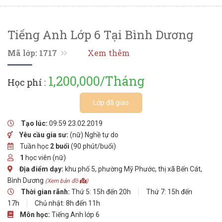
Tiếng Anh Lớp 6 Tại Bình Dương
Mã lớp: 1717
Xem thêm
1,200,000/Tháng
Học phí :
Lớp đã giao
Tạo lúc:
09:59 23.02.2019
Yêu cầu gia sư:
(nữ) Nghề tự do
Tuần học
2 buổi
(90 phút/buổi)
1
học viên (nữ)
Địa điểm dạy:
khu phố 5, phường Mỹ Phước, thị xã Bến Cát,
Bình Dương
(Xem bản đồ
)
Thời gian rãnh:
Thứ 5: 15h đến 20h
Thứ 7: 15h đến
17h
Chủ nhật: 8h đến 11h
Môn học:
Tiếng Anh lớp 6