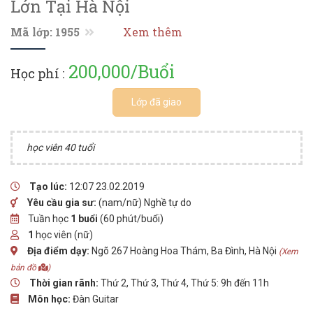
Lớn Tại Hà Nội
Mã lớp: 1955
Xem thêm
200,000/Buổi
Học phí :
Lớp đã giao
học viên 40 tuổi
Tạo lúc:
12:07 23.02.2019
Yêu cầu gia sư:
(nam/nữ) Nghề tự do
Tuần học
1 buổi
(60 phút/buổi)
1
học viên (nữ)
Địa điểm dạy:
Ngõ 267 Hoàng Hoa Thám, Ba Đình, Hà Nội
(Xem
bản đồ
)
Thời gian rãnh:
Thứ 2, Thứ 3, Thứ 4, Thứ 5: 9h đến 11h
Môn học:
Đàn Guitar