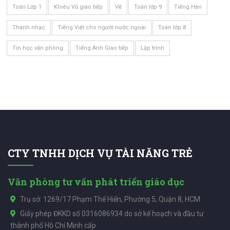
Toán Lớp 1
Khiêu Vũ giao tiếp
Vẽ
Toán lớp 9
Tiếng Hàn
Thanh nhạc
Tiếng Việt cho người nước ngoài
Toán lớp 8
Tin học văn phòng
Tiếng Anh Giao tiếp
Lập trình
CTY TNHH DỊCH VỤ TÀI NĂNG TRẺ
Văn phòng tư vấn phát triển giáo dục
Trụ sở: 1269/17 Phạm Thế Hiển, Phường 5, Quận 8, HCM
Giấy phép ĐKKD số 0316086934 do sở kế hoạch và đầu tư
thành phố Hồ Chí Minh cấp