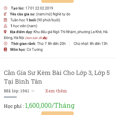
Tạo lúc:
17:01 22.02.2019
Yêu cầu gia sư:
(nam/nữ) Nghề tự do
Tuần học
1 buổi
(90 phút/buổi)
1
học viên (nam)
Địa điểm dạy:
Khu đấu giá Ngô Thì Nhậm, phường La Khê, Hà
Đông, Hà Nội
(Xem bản đồ
)
Thời gian rãnh:
Thứ 7: 8h đến 20h
Chủ nhật: 8h đến 13h
Môn học:
Cờ Tướng
Cần Gia Sư Kèm Bài Cho Lớp 3, Lớp 5
Tại Bình Tân
Mã lớp: 1941
Xem thêm
1,600,000/Tháng
Học phí :