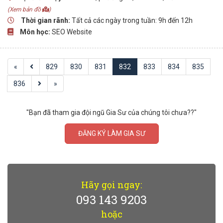
(Xem bản đồ
)
Thời gian rãnh:
Tất cả các ngày trong tuần: 9h đến 12h
Môn học:
SEO Website
«
829
830
831
832
833
834
835
836
»
"Bạn đã tham gia đội ngũ Gia Sư của chúng tôi chưa??"
ĐĂNG KÝ LÀM GIA SƯ
Hãy gọi ngay:
093 143 9203
hoặc