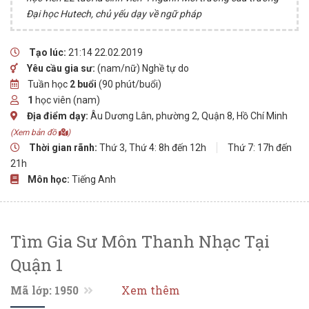
Đại học Hutech, chủ yếu dạy về ngữ pháp
Tạo lúc:
21:14 22.02.2019
Yêu cầu gia sư:
(nam/nữ) Nghề tự do
Tuần học
2 buổi
(90 phút/buổi)
1
học viên (nam)
Địa điểm dạy:
Âu Dương Lân, phường 2, Quận 8, Hồ Chí Minh
(Xem bản đồ
)
Thời gian rãnh:
Thứ 3, Thứ 4: 8h đến 12h
Thứ 7: 17h đến
21h
Môn học:
Tiếng Anh
Tìm Gia Sư Môn Thanh Nhạc Tại
Quận 1
Mã lớp: 1950
Xem thêm