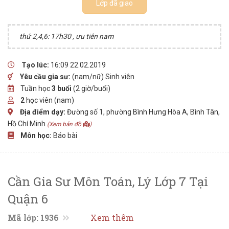
Lớp đã giao
thứ 2,4,6: 17h30 , ưu tiên nam
Tạo lúc:
16:09 22.02.2019
Yêu cầu gia sư:
(nam/nữ) Sinh viên
Tuần học
3 buổi
(2 giờ/buổi)
2
học viên (nam)
Địa điểm dạy:
Đường số 1, phường Bình Hưng Hòa A, Bình Tân,
Hồ Chí Minh
(Xem bản đồ
)
Môn học:
Báo bài
Cần Gia Sư Môn Toán, Lý Lớp 7 Tại
Quận 6
Mã lớp: 1936
Xem thêm