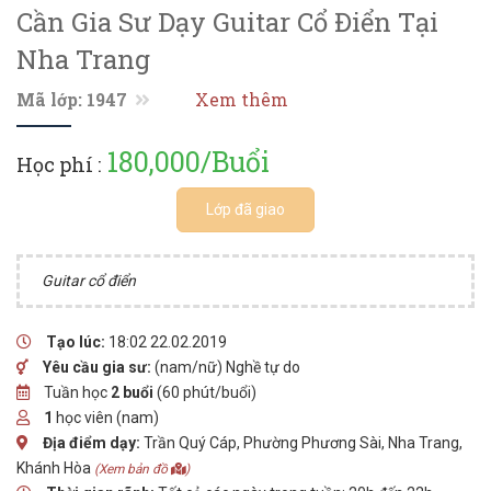
Cần Gia Sư Dạy Guitar Cổ Điển Tại
Nha Trang
Mã lớp: 1947
Xem thêm
180,000/Buổi
Học phí :
Lớp đã giao
Guitar cổ điển
Tạo lúc:
18:02 22.02.2019
Yêu cầu gia sư:
(nam/nữ) Nghề tự do
Tuần học
2 buổi
(60 phút/buổi)
1
học viên (nam)
Địa điểm dạy:
Trần Quý Cáp, Phường Phương Sài, Nha Trang,
Khánh Hòa
(Xem bản đồ
)