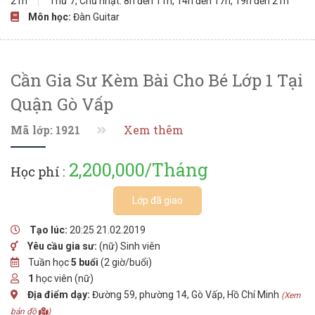
21h
Thứ 7, Chủ nhật: 8h đến 11h, 14h đến 17h, 19h đến 21h
Môn học:
Đàn Guitar
Cần Gia Sư Kèm Bài Cho Bé Lớp 1 Tại
Quận Gò Vấp
Mã lớp: 1921
Xem thêm
2,200,000/Tháng
Học phí :
Lớp đã giao
Tạo lúc:
20:25 21.02.2019
Yêu cầu gia sư:
(nữ) Sinh viên
Tuần học
5 buổi
(2 giờ/buổi)
1
học viên (nữ)
Địa điểm dạy:
Đường 59, phường 14, Gò Vấp, Hồ Chí Minh
(Xem
bản đồ
)