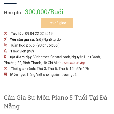
300,000/Buổi
Học phí :
Lớp đã giao
Tạo lúc:
09:04 22.02.2019
Yêu cầu gia sư:
(nữ) Nghề tự do
Tuần học
2 buổi
(90 phút/buổi)
1
học viên (nữ)
Địa điểm dạy:
Vinhomes Central park, Nguyễn Hữu Cảnh,
Phường 22, Bình Thạnh, Hồ Chí Minh
(Xem bản đồ
)
Thời gian rãnh:
Thứ 3, Thứ 5, Thứ 6: 14h đến 17h
Môn học:
Tiếng Việt cho người nước ngoài
Cần Gia Sư Môn Piano 5 Tuổi Tại Đà
Nẵng