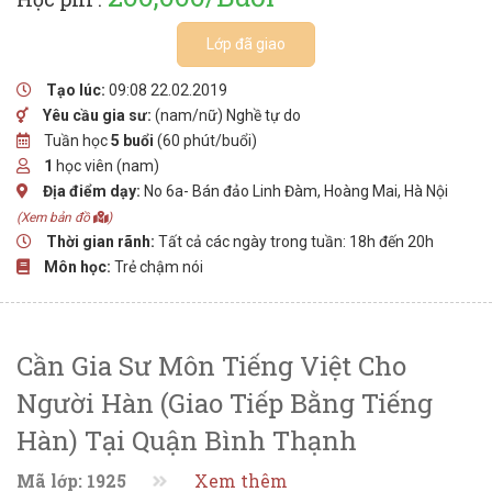
Lớp đã giao
Tạo lúc:
09:08 22.02.2019
Yêu cầu gia sư:
(nam/nữ) Nghề tự do
Tuần học
5 buổi
(60 phút/buổi)
1
học viên (nam)
Địa điểm dạy:
No 6a- Bán đảo Linh Đàm, Hoàng Mai, Hà Nội
(Xem bản đồ
)
Thời gian rãnh:
Tất cả các ngày trong tuần: 18h đến 20h
Môn học:
Trẻ chậm nói
Cần Gia Sư Môn Tiếng Việt Cho
Người Hàn (giao Tiếp Bằng Tiếng
Hàn) Tại Quận Bình Thạnh
Mã lớp: 1925
Xem thêm