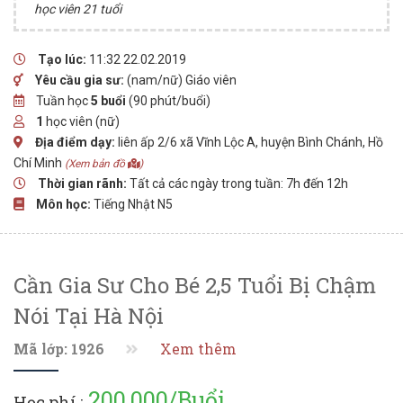
học viên 21 tuổi
Tạo lúc:
11:32 22.02.2019
Yêu cầu gia sư:
(nam/nữ) Giáo viên
Tuần học
5 buổi
(90 phút/buổi)
1
học viên (nữ)
Địa điểm dạy:
liên ấp 2/6 xã Vĩnh Lộc A, huyện Bình Chánh, Hồ
Chí Minh
(Xem bản đồ
)
Thời gian rãnh:
Tất cả các ngày trong tuần: 7h đến 12h
Môn học:
Tiếng Nhật N5
Cần Gia Sư Cho Bé 2,5 Tuổi Bị Chậm
Nói Tại Hà Nội
Mã lớp: 1926
Xem thêm
200,000/Buổi
Học phí :