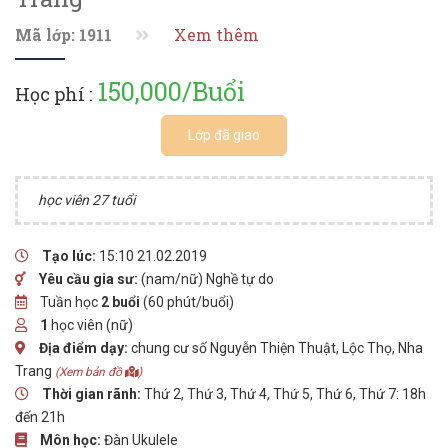
Mã lớp: 1911
Xem thêm
150,000/Buổi
Học phí :
Lớp đã giao
học viên 27 tuổi
Tạo lúc:
15:10 21.02.2019
Yêu cầu gia sư:
(nam/nữ) Nghề tự do
Tuần học
2 buổi
(60 phút/buổi)
1
học viên (nữ)
Địa điểm dạy:
chung cư số Nguyễn Thiện Thuật, Lộc Thọ, Nha
Trang
(Xem bản đồ
)
Thời gian rãnh:
Thứ 2, Thứ 3, Thứ 4, Thứ 5, Thứ 6, Thứ 7: 18h
đến 21h
Môn học:
Đàn Ukulele