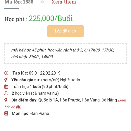
Mã lớp: 1888
Xem thêm
225,000/Buổi
Học phí :
Lớp đã giao
mỗi bé học 45 phút, học viên rảnh thứ 3, 6: 17h00, 17h30,
chủ nhật: 8h00 , 14h00
Tạo lúc:
09:01 22.02.2019
Yêu cầu gia sư:
(nam/nữ) Nghề tự do
Tuần học
1 buổi
(90 phút/buổi)
2
học viên (cả nam và nữ)
Địa điểm dạy:
Quốc lộ 1A, Hòa Phước, Hòa Vang, Đà Nẵng
(Xem
bản đồ
)
Môn học:
Đàn Piano