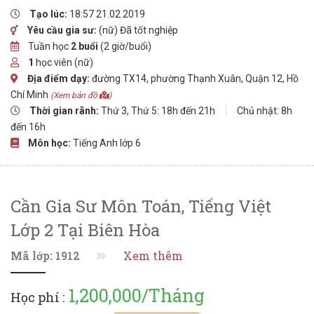
Tạo lúc:
18:57 21.02.2019
Yêu cầu gia sư:
(nữ) Đã tốt nghiệp
Tuần học
2 buổi
(2 giờ/buổi)
1
học viên (nữ)
Địa điểm dạy:
đường TX14, phường Thạnh Xuân, Quận 12, Hồ
Chí Minh
(Xem bản đồ
)
Thời gian rãnh:
Thứ 3, Thứ 5: 18h đến 21h
Chủ nhật: 8h
đến 16h
Môn học:
Tiếng Anh lớp 6
Cần Gia Sư Môn Toán, Tiếng Việt
Lớp 2 Tại Biên Hòa
Mã lớp: 1912
Xem thêm
1,200,000/Tháng
Học phí :