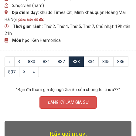
2
học viên (nam)
Địa điểm dạy:
khu đô Times Citi, Minh Khai, quận Hoàng Mai,
Hà Nội
(Xem bản đồ
)
Thời gian rãnh:
Thứ 2, Thứ 4, Thứ 5, Thứ 7, Chủ nhật: 19h đến
21h
Môn học:
Kèn Harmonica
«
830
831
832
833
834
835
836
837
»
"Bạn đã tham gia đội ngũ Gia Sư của chúng tôi chưa??"
ĐĂNG KÝ LÀM GIA SƯ
Hãy gọi ngay: