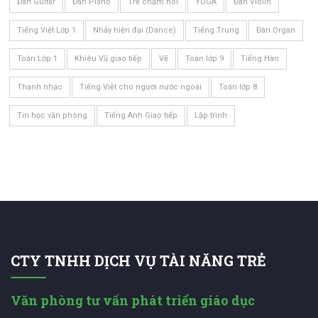
Đàn Guitar
Đàn Piano
Trẻ chậm nói
YOGA
Đàn Violin
Tiếng Việt Lớp 1
Nhảy hiện đại (Dance)
Tiếng Trung
Đàn Organ
Toán Lớp 1
Khiêu Vũ giao tiếp
Vẽ
Toán lớp 9
Tiếng Hàn
Thanh nhạc
Tiếng Việt cho người nước ngoài
Toán lớp 8
Tin học văn phòng
Tiếng Anh Giao tiếp
Lập trình
CTY TNHH DỊCH VỤ TÀI NĂNG TRẺ
Văn phòng tư vấn phát triển giáo dục