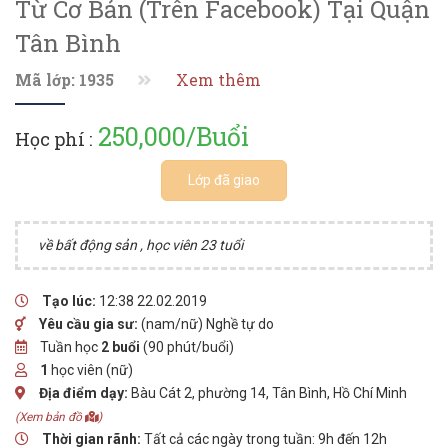
Từ Cơ Bản (trên Facebook) Tại Quận
Tân Bình
Mã lớp: 1935
Xem thêm
250,000/Buổi
Học phí :
Lớp đã giao
về bất động sản , học viên 23 tuổi
Tạo lúc:
12:38 22.02.2019
Yêu cầu gia sư:
(nam/nữ) Nghề tự do
Tuần học
2 buổi
(90 phút/buổi)
1
học viên (nữ)
Địa điểm dạy:
Bàu Cát 2, phường 14, Tân Bình, Hồ Chí Minh
(Xem bản đồ
)
Thời gian rãnh:
Tất cả các ngày trong tuần: 9h đến 12h