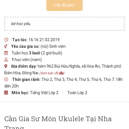
Lớp đã giao
bé học yếu,
Tạo lúc:
16:16 21.02.2019
Yêu cầu gia sư:
(nữ) Sinh viên
Tuần học
3 buổi
(2 giờ/buổi)
1
học viên (nam)
Địa điểm dạy:
hẻm 962 Bùi Hữu Nghĩa, xã Hóa An, Thành phố
Biên Hòa, Đồng Nai
(Xem bản đồ
)
Thời gian rãnh:
Thứ 2, Thứ 3, Thứ 4, Thứ 5, Thứ 6, Thứ 7: 18h
đến 20h
Môn học:
Tiếng Việt Lớp 2
Toán Lớp 2
Cần Gia Sư Môn Ukulele Tại Nha
Trang