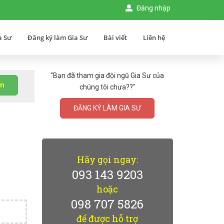
Đăng nhập
a Sư
Đăng ký làm Gia Sư
Bài viết
Liên hệ
"Bạn đã tham gia đội ngũ Gia Sư của
ìm
chúng tôi chưa??"
ĐĂNG KÝ LÀM GIA SƯ
Hãy gọi ngay:
093 143 9203
hoặc
098 707 5826
để được hỗ trợ