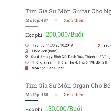
Tìm Gia Sư Môn Guitar Cho N
Mã lớp: 487
Xem thêm
200,000/Buổi
Học phí :
Tạo lúc:
11:30 26.10.2018
Yêu 
1
học viên (nam)
Địa điểm dạy:
Bình Giã, Rạch Dừa, Thành phố Vũng 
Thời gian rãnh:
Thứ 2, Thứ 4, Thứ 6: 19h đến 21h
Môn học:
Đàn Guitar
Tìm Gia Sư Môn Organ Cho Bé 
Mã lớp: 486
Xem thêm
150,000/Buổi
Học phí :