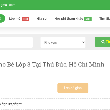
@gmail.com
ủ
Lớp mới
Gia sư
Học phí tham khảo
Tìm Gi
Hot
Mới
T
o Bé Lớp 3 Tại Thủ Đức, Hồ Chí Minh
Lớp đã giao
ại học sư phạm