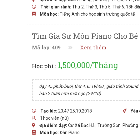
Thời gian rãnh:
Thứ 2, Thứ 3, Thứ 5, Thứ 6: 18h đ
Môn học:
Tiếng Anh cho học sinh trường quốc tế
Tìm Gia Sư Môn Piano Cho Bé 
Mã lớp: 409
Xem thêm
1,500,000/Tháng
Học phí :
dạy 45 phút/buổi, thứ 4, 6: 19h00 , giáo trình Soun
báo 2 tuần nữa mới học (29/10)
Tạo lúc:
20:47 25.10.2018
Yêu 
1
học viên (nữ)
Địa điểm dạy:
Cư Xá Bắc Hải, Trường Sơn, Phường 
Môn học:
Đàn Piano