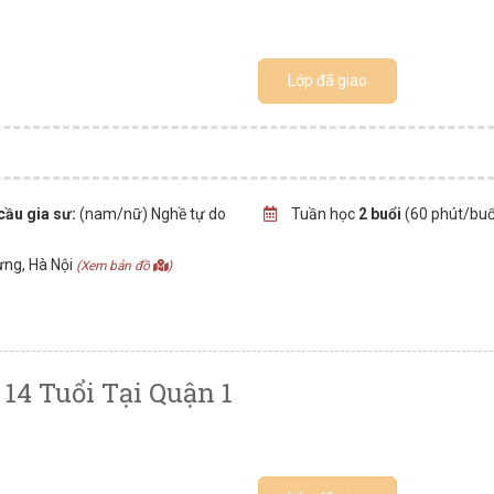
Lớp đã giao
cầu gia sư:
(nam/nữ) Nghề tự do
Tuần học
2 buổi
(60 phút/buổ
rưng, Hà Nội
(Xem bản đồ
)
14 Tuổi Tại Quận 1