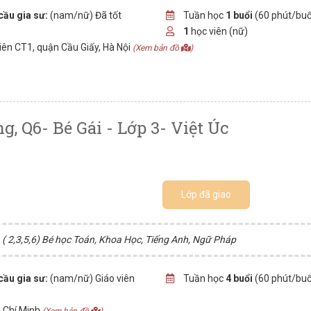
cầu gia sư:
(nam/nữ) Đã tốt
Tuần học
1 buổi
(60 phút/buổ
1
học viên (nữ)
iên CT1, quận Cầu Giấy, Hà Nội
(Xem bản đồ
)
, Q6- Bé Gái - Lớp 3- Việt Úc
Lớp đã giao
( 2,3,5,6) Bé học Toán, Khoa Học, Tiếng Anh, Ngữ Pháp
cầu gia sư:
(nam/nữ) Giáo viên
Tuần học
4 buổi
(60 phút/buổ
 Chí Minh