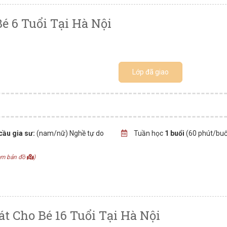
é 6 Tuổi Tại Hà Nội
Lớp đã giao
cầu gia sư:
(nam/nữ) Nghề tự do
Tuần học
1 buổi
(60 phút/buổ
em bản đồ
)
t Cho Bé 16 Tuổi Tại Hà Nội