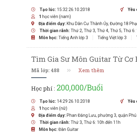
Tạo lúc:
15:32 26.10.2018
Yêu 
1
học viên (nam)
Địa điểm dạy:
Khu Dân Cư Thành Ủy, Đường 18 Phạm
Thời gian rãnh:
Thứ 2, Thứ 3, Thứ 4, Thứ 5, Thứ 6:
Môn học:
Tiếng Anh lớp 3
Tiếng Việt lớp 3
Tìm Gia Sư Môn Guitar Từ Cơ
Mã lớp: 488
Xem thêm
200,000/Buổi
Học phí :
Tạo lúc:
14:29 26.10.2018
Yêu 
1
học viên (nữ)
Địa điểm dạy:
Phan Đăng Lưu, phường 3, quận Phú
Thời gian rãnh:
Thứ 3, Thứ 6: 10h đến 11h
Môn học:
Đàn Guitar