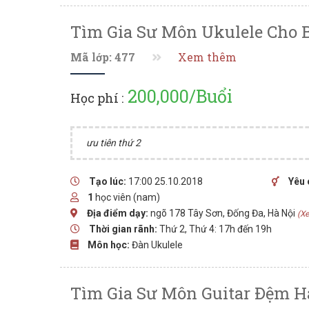
Tìm Gia Sư Môn Ukulele Cho B
Mã lớp: 477
Xem thêm
200,000/Buổi
Học phí :
ưu tiên thứ 2
Tạo lúc:
17:00 25.10.2018
Yêu 
1
học viên (nam)
Địa điểm dạy:
ngõ 178 Tây Sơn, Đống Đa, Hà Nội
(X
Thời gian rãnh:
Thứ 2, Thứ 4: 17h đến 19h
Môn học:
Đàn Ukulele
Tìm Gia Sư Môn Guitar Đệm Há