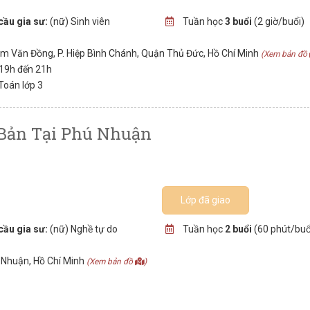
cầu gia sư:
(nữ) Sinh viên
Tuần học
3 buổi
(2 giờ/buổi)
 Văn Đồng, P. Hiệp Bình Chánh, Quận Thủ Đức, Hồ Chí Minh
(Xem bản đồ
 19h đến 21h
Toán lớp 3
 Bản Tại Phú Nhuận
Lớp đã giao
cầu gia sư:
(nữ) Nghề tự do
Tuần học
2 buổi
(60 phút/buổ
 Nhuận, Hồ Chí Minh
(Xem bản đồ
)