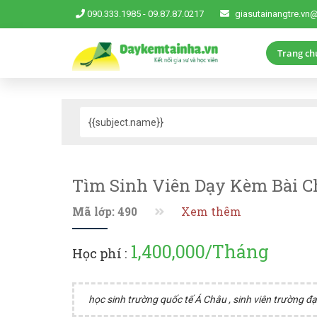
090.333.1985
-
09.87.87.0217
giasutainangtre.vn
Trang ch
Tìm Sinh Viên Dạy Kèm Bài Ch
Mã lớp: 490
Xem thêm
1,400,000/Tháng
Học phí :
học sinh trường quốc tế Á Châu , sinh viên trường đ