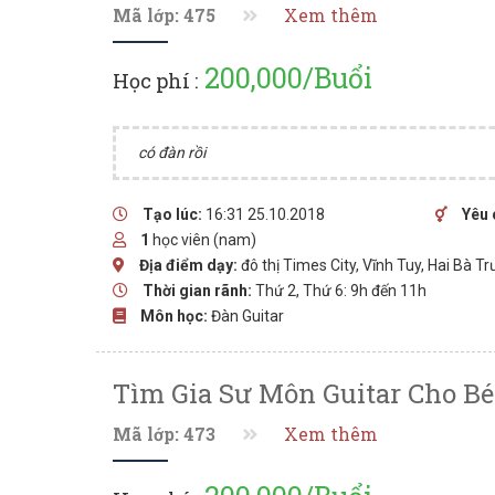
Mã lớp: 475
Xem thêm
200,000/Buổi
Học phí :
có đàn rồi
Tạo lúc:
16:31 25.10.2018
Yêu 
1
học viên (nam)
Địa điểm dạy:
đô thị Times City, Vĩnh Tuy, Hai Bà T
Thời gian rãnh:
Thứ 2, Thứ 6: 9h đến 11h
Môn học:
Đàn Guitar
Tìm Gia Sư Môn Guitar Cho Bé 
Mã lớp: 473
Xem thêm