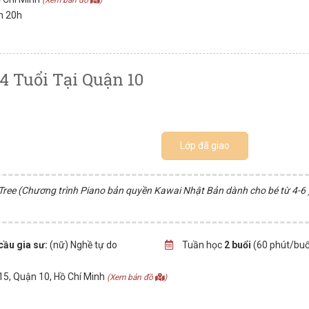
(Xem bản đồ
)
ến 20h
4 Tuổi Tại Quận 10
Lớp đã giao
d Tree (Chương trình Piano bản quyền Kawai Nhật Bản dành cho bé từ 4-6 )
cầu gia sư:
(nữ) Nghề tự do
Tuần học
2 buổi
(60 phút/buổ
15, Quận 10, Hồ Chí Minh
(Xem bản đồ
)