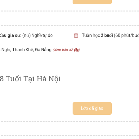
cầu gia sư:
(nữ) Nghề tự do
Tuần học
2 buổi
(60 phút/buổ
 Nghi, Thanh Khê, Đà Nẵng
(Xem bản đồ
)
8 Tuổi Tại Hà Nội
Lớp đã giao