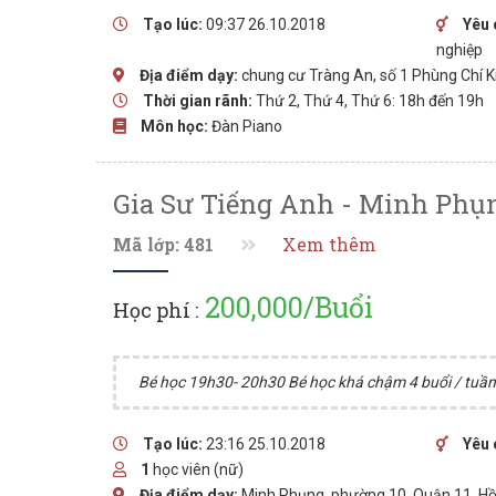
Tạo lúc:
09:37 26.10.2018
Yêu 
nghiệp
Địa điểm dạy:
chung cư Tràng An, số 1 Phùng Chí K
Thời gian rãnh:
Thứ 2, Thứ 4, Thứ 6: 18h đến 19h
Môn học:
Đàn Piano
Gia Sư Tiếng Anh - Minh Phụng
Mã lớp: 481
Xem thêm
200,000/Buổi
Học phí :
Bé học 19h30- 20h30 Bé học khá chậm 4 buổi / tuần 
Tạo lúc:
23:16 25.10.2018
Yêu 
1
học viên (nữ)
Địa điểm dạy:
Minh Phụng, phường 10, Quận 11, Hồ