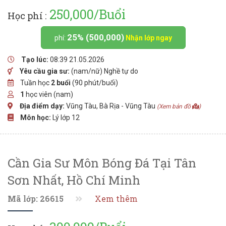
250,000/Buổi
Học phí :
25% (500,000)
phí:
Nhận lớp ngay
Tạo lúc:
08:39 21.05.2026
Yêu cầu gia sư:
(nam/nữ) Nghề tự do
Tuần học
2 buổi
(90 phút/buổi)
1
học viên (nam)
Địa điểm dạy:
Vũng Tàu, Bà Rịa - Vũng Tàu
(Xem bản đồ
)
Môn học:
Lý lớp 12
Cần Gia Sư Môn Bóng Đá Tại Tân
Sơn Nhất, Hồ Chí Minh
Mã lớp: 26615
Xem thêm