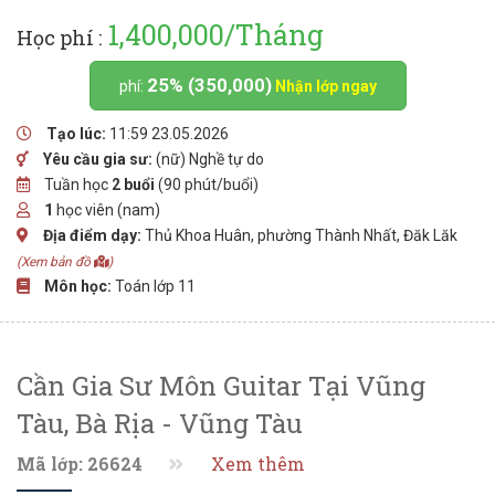
1,400,000/Tháng
Học phí :
25% (350,000)
phí:
Nhận lớp ngay
Tạo lúc:
11:59 23.05.2026
Yêu cầu gia sư:
(nữ) Nghề tự do
Tuần học
2 buổi
(90 phút/buổi)
1
học viên (nam)
Địa điểm dạy:
Thủ Khoa Huân, phường Thành Nhất, Đăk Lăk
(Xem bản đồ
)
Môn học:
Toán lớp 11
Cần Gia Sư Môn Guitar Tại Vũng
Tàu, Bà Rịa - Vũng Tàu
Mã lớp: 26624
Xem thêm