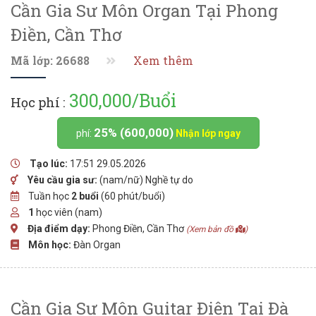
Cần Gia Sư Môn Organ Tại Phong
Điền, Cần Thơ
Mã lớp: 26688
Xem thêm
300,000/Buổi
Học phí :
25% (600,000)
phí:
Nhận lớp ngay
Tạo lúc:
17:51 29.05.2026
Yêu cầu gia sư:
(nam/nữ) Nghề tự do
Tuần học
2 buổi
(60 phút/buổi)
1
học viên (nam)
Địa điểm dạy:
Phong Điền, Cần Thơ
(Xem bản đồ
)
Môn học:
Đàn Organ
Cần Gia Sư Môn Guitar Điện Tại Đà