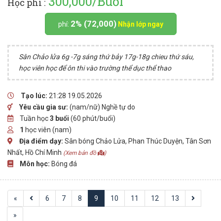
300,000/Buổi
Học phí :
2% (72,000)
phí:
Nhận lớp ngay
Sân Chảo lửa 6g -7g sáng thứ bảy 17g-18g chieu thứ sáu,
học viên học để ôn thi vào trường thể dục thể thao
Tạo lúc:
21:28 19.05.2026
Yêu cầu gia sư:
(nam/nữ) Nghề tự do
Tuần học
3 buổi
(60 phút/buổi)
1
học viên (nam)
Địa điểm dạy:
Sân bóng Chảo Lửa, Phan Thúc Duyện, Tân Sơn
Nhất, Hồ Chí Minh
(Xem bản đồ
)
Môn học:
Bóng đá
«
6
7
8
9
10
11
12
13
»