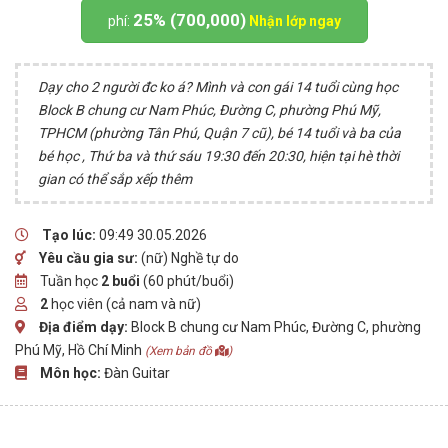
25% (700,000)
phí:
Nhận lớp ngay
Dạy cho 2 người đc ko á? Mình và con gái 14 tuổi cùng học
Block B chung cư Nam Phúc, Đường C, phường Phú Mỹ,
TPHCM (phường Tân Phú, Quận 7 cũ), bé 14 tuổi và ba của
bé học , Thứ ba và thứ sáu 19:30 đến 20:30, hiện tại hè thời
gian có thể sắp xếp thêm
Tạo lúc:
09:49 30.05.2026
Yêu cầu gia sư:
(nữ) Nghề tự do
Tuần học
2 buổi
(60 phút/buổi)
2
học viên (cả nam và nữ)
Địa điểm dạy:
Block B chung cư Nam Phúc, Đường C, phường
Phú Mỹ, Hồ Chí Minh
(Xem bản đồ
)
Môn học:
Đàn Guitar