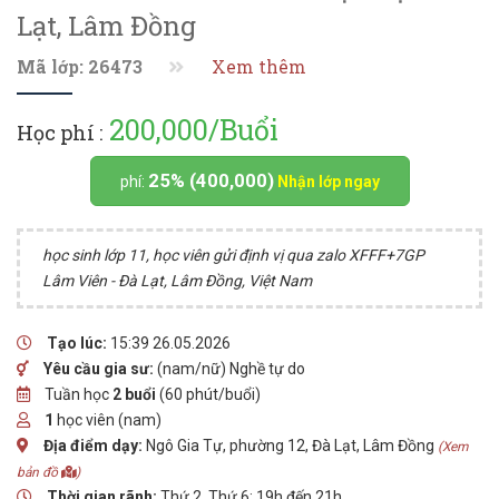
Lạt, Lâm Đồng
Mã lớp: 26473
Xem thêm
200,000/Buổi
Học phí :
25% (400,000)
phí:
Nhận lớp ngay
học sinh lớp 11, học viên gửi định vị qua zalo XFFF+7GP
Lâm Viên - Đà Lạt, Lâm Đồng, Việt Nam
Tạo lúc:
15:39 26.05.2026
Yêu cầu gia sư:
(nam/nữ) Nghề tự do
Tuần học
2 buổi
(60 phút/buổi)
1
học viên (nam)
Địa điểm dạy:
Ngô Gia Tự, phường 12, Đà Lạt, Lâm Đồng
(Xem
bản đồ
)
Thời gian rãnh:
Thứ 2, Thứ 6: 19h đến 21h