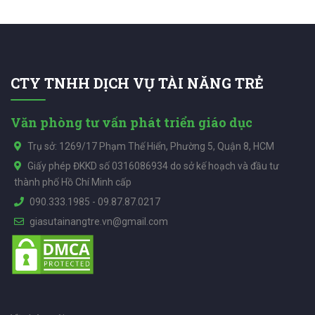
CTY TNHH DỊCH VỤ TÀI NĂNG TRẺ
Văn phòng tư vấn phát triển giáo dục
Trụ sở: 1269/17 Phạm Thế Hiển, Phường 5, Quận 8, HCM
Giấy phép ĐKKD số 0316086934 do sở kế hoạch và đầu tư
thành phố Hồ Chí Minh cấp
090.333.1985
-
09.87.87.0217
giasutainangtre.vn@gmail.com