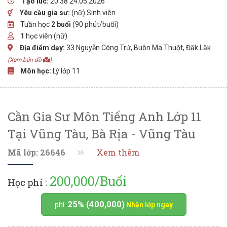
Tạo lúc:
20:38 24.05.2026
Yêu cầu gia sư:
(nữ) Sinh viên
Tuần học
2 buổi
(90 phút/buổi)
1
học viên (nữ)
Địa điểm dạy:
33 Nguyễn Công Trứ, Buôn Ma Thuột, Đăk Lăk
(Xem bản đồ
)
Môn học:
Lý lớp 11
Cần Gia Sư Môn Tiếng Anh Lớp 11
Tại Vũng Tàu, Bà Rịa - Vũng Tàu
Mã lớp: 26646
Xem thêm
200,000/Buổi
Học phí :
25% (400,000)
phí:
Nhận lớp ngay