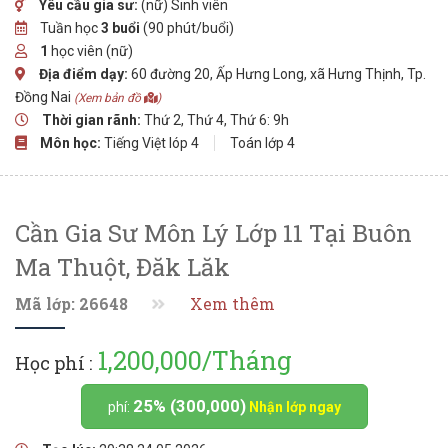
Yêu cầu gia sư:
(nữ) Sinh viên
Tuần học
3 buổi
(90 phút/buổi)
1
học viên (nữ)
Địa điểm dạy:
60 đường 20, Ấp Hưng Long, xã Hưng Thịnh, Tp.
Đồng Nai
(Xem bản đồ
)
Thời gian rãnh:
Thứ 2, Thứ 4, Thứ 6: 9h
Môn học:
Tiếng Việt lóp 4
Toán lớp 4
Cần Gia Sư Môn Lý Lớp 11 Tại Buôn
Ma Thuột, Đăk Lăk
Mã lớp: 26648
Xem thêm
1,200,000/Tháng
Học phí :
25% (300,000)
phí:
Nhận lớp ngay