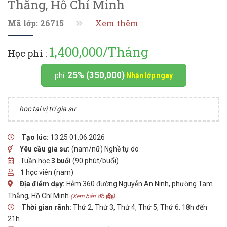
Thắng, Hồ Chí Minh
Mã lớp: 26715
Xem thêm
1,400,000/Tháng
Học phí :
25% (350,000)
phí:
Nhận lớp ngay
học tại vị trí gia sư
Tạo lúc:
13:25 01.06.2026
Yêu cầu gia sư:
(nam/nữ) Nghề tự do
Tuần học
3 buổi
(90 phút/buổi)
1
học viên (nam)
Địa điểm dạy:
Hẻm 360 đường Nguyễn An Ninh, phường Tam
Thắng, Hồ Chí Minh
(Xem bản đồ
)
Thời gian rãnh:
Thứ 2, Thứ 3, Thứ 4, Thứ 5, Thứ 6: 18h đến
21h