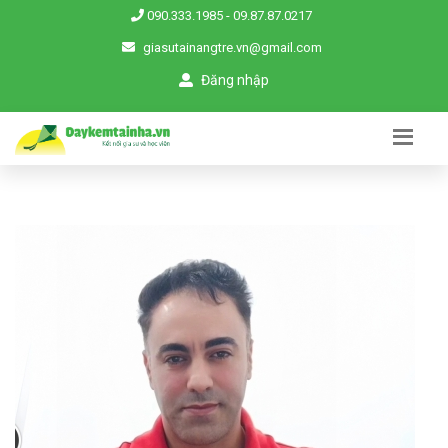
090.333.1985
-
09.87.87.0217
giasutainangtre.vn@gmail.com
Đăng nhập