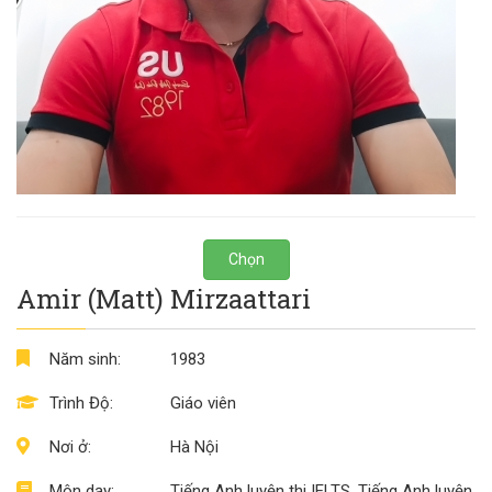
Chọn
Amir (Matt) Mirzaattari
Năm sinh:
1983
Trình Độ:
Giáo viên
Nơi ở:
Hà Nội
Môn dạy:
Tiếng Anh luyện thi IELTS, Tiếng Anh luyện