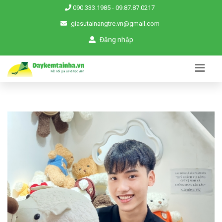
090.333.1985
-
09.87.87.0217
giasutainangtre.vn@gmail.com
Đăng nhập