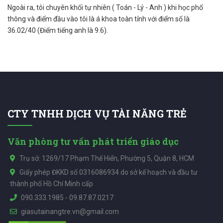
Ngoài ra, tôi chuyên khối tự nhiên ( Toán - Lý - Anh ) khi học phổ
thông và điểm đầu vào tôi là á khoa toàn tỉnh với điểm số là
36.02/40 (Điểm tiếng anh là 9.6).
CTY TNHH DỊCH VỤ TÀI NĂNG TRẺ
Văn phòng tư vấn phát triển giáo dục
Trụ sở: 1269/17 Phạm Thế Hiển, Phường 5, Quận 8, HCM
Giấy phép ĐKKD số 0316086934 do sở kế hoạch và đầu tư
thành phố Hồ Chí Minh cấp
090.333.1985
-
09.87.87.0217
giasutainangtre.vn@gmail.com