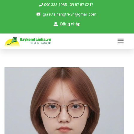
090.333.1985
-
09.87.87.0217
giasutainangtre.vn@gmail.com
Đăng nhập