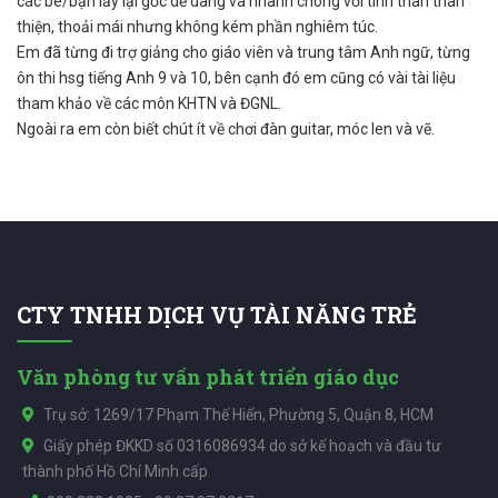
các bé/bạn lấy lại gốc dễ dàng và nhanh chóng với tinh thân thân
thiện, thoải mái nhưng không kém phần nghiêm túc.
Em đã từng đi trợ giảng cho giáo viên và trung tâm Anh ngữ, từng
ôn thi hsg tiếng Anh 9 và 10, bên cạnh đó em cũng có vài tài liệu
tham khảo về các môn KHTN và ĐGNL.
Ngoài ra em còn biết chút ít về chơi đàn guitar, móc len và vẽ.
CTY TNHH DỊCH VỤ TÀI NĂNG TRẺ
Văn phòng tư vấn phát triển giáo dục
Trụ sở: 1269/17 Phạm Thế Hiển, Phường 5, Quận 8, HCM
Giấy phép ĐKKD số 0316086934 do sở kế hoạch và đầu tư
thành phố Hồ Chí Minh cấp