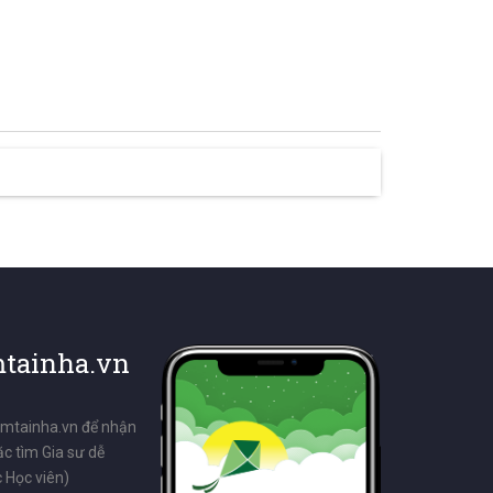
tainha.vn
emtainha.vn để nhận
ặc tìm Gia sư dễ
 Học viên)