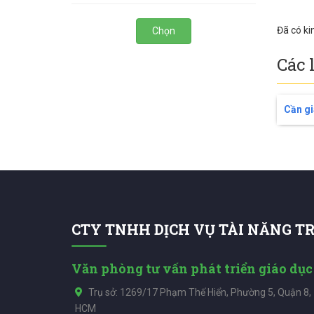
Đã có ki
Chọn
Các 
Cần gi
CTY TNHH DỊCH VỤ TÀI NĂNG T
Văn phòng tư vấn phát triển giáo dục
Trụ sở: 1269/17 Phạm Thế Hiển, Phường 5, Quận 8,
HCM