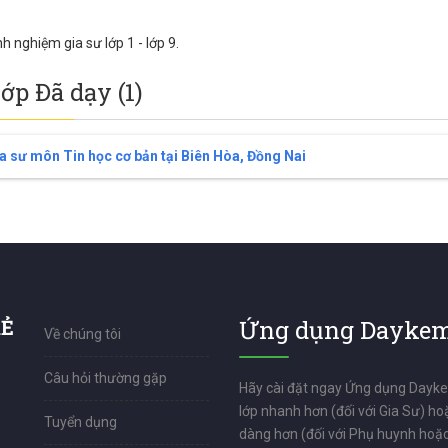
nh nghiệm gia sư lớp 1 - lớp 9.
lớp Đã dạy (1)
a sư môn Tin học cơ bản tại Biên Hòa, Đồng Nai
RẺ
Ứng dụng Daykem
Về chúng tôi
Câu hỏi thường gặp
Hãy cài đặt ngay Ứng dụng Dayk
lớp nhanh hơn (đối với Gia Sư) ho
Tuyển dụng
dàng hơn (đối với Phụ huynh hoặc