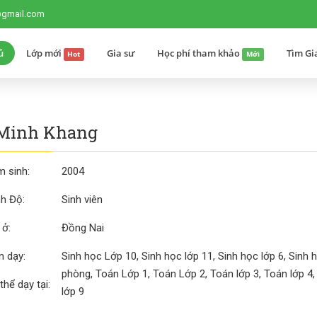
@gmail.com
ủ
Lớp mới
Gia sư
Học phí tham khảo
Tìm Gi
Hot
Mới
 Minh Khang
 sinh:
2004
nh Độ:
Sinh viên
 ở:
Đồng Nai
 dạy:
Sinh học Lớp 10, Sinh học lớp 11, Sinh học lớp 6, Sinh h
phòng, Toán Lớp 1, Toán Lớp 2, Toán lớp 3, Toán lớp 4, 
thể dạy tại:
lớp 9