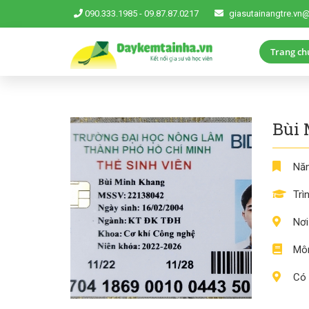
090.333.1985
-
09.87.87.0217
giasutainangtre.vn
Trang ch
Bùi
Năm
Trì
Nơi
Môn
Có 