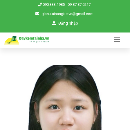
090.333.1985
-
09.87.87.0217
giasutainangtre.vn@gmail.com
Đăng nhập