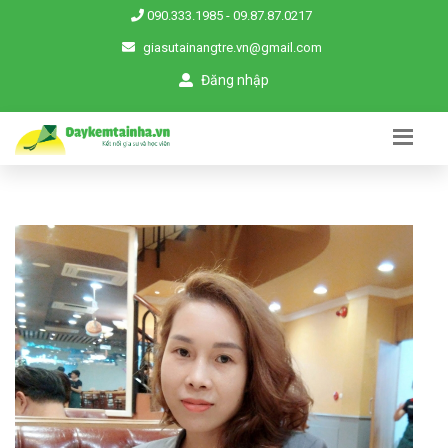
090.333.1985
-
09.87.87.0217
giasutainangtre.vn@gmail.com
Đăng nhập