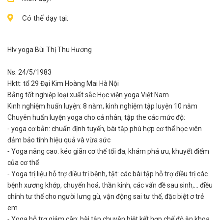
Có thể dạy tại:
Hlv yoga Bùi Thị Thu Hương
Ns: 24/5/1983
Hktt: tổ 29 Đại Kim Hoàng Mai Hà Nội
Bằng tốt nghiệp loại xuất sắc Học viện yoga Việt Nam
Kinh nghiệm huấn luyện: 8 năm, kinh nghiệm tập luyện 10 năm
Chuyên huấn luyện yoga cho cá nhân, tập the các mức độ:
⁃ yoga cơ bản: chuẩn định tuyến, bài tập phù hợp cơ thể học viên
đảm bảo tính hiệu quả và vừa sức
⁃ Yoga nâng cao: kéo giãn cơ thể tối đa, khám phá ưu, khuyết điểm
của cơ thể
⁃ Yoga trị liệu hỗ trợ điều trị bệnh, tật: các bài tập hỗ trợ điều trị các
bệnh xương khớp, chuyển hoá, thần kinh, các vấn đề sau sinh,... điều
chỉnh tư thế cho người lưng gù, vận động sai tư thế, đặc biệt ơ trẻ
em
⁃ Yoga hỗ trợ giảm cân: bài tập chuyên biệt kết hợp chế độ ăn khoa