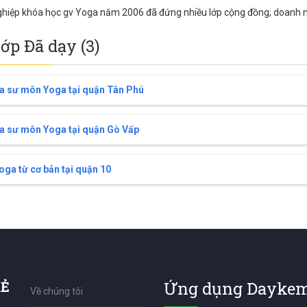
ghiệp khóa học gv Yoga năm 2006 đã đứng nhiều lớp cộng đồng; doanh nghiệ
lớp Đã dạy (3)
a sư môn Yoga tại quận Tân Phú
a sư môn Yoga tại quận Gò Vấp
ga từ cơ bản tại quận 10
RẺ
Ứng dụng Daykem
Về chúng tôi