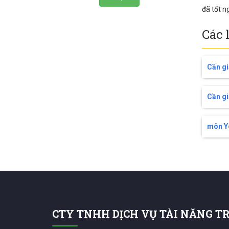
đã tốt n
Các 
Cần gi
Cần gi
môn Yo
CTY TNHH DỊCH VỤ TÀI NĂNG T