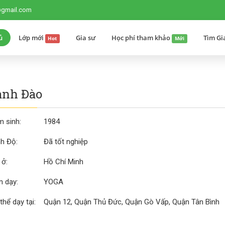
@gmail.com
ủ
Lớp mới
Gia sư
Học phí tham khảo
Tìm Gi
Hot
Mới
anh Đào
 sinh:
1984
nh Độ:
Đã tốt nghiệp
 ở:
Hồ Chí Minh
 dạy:
YOGA
thể dạy tại:
Quận 12, Quận Thủ Đức, Quận Gò Vấp, Quận Tân Bình