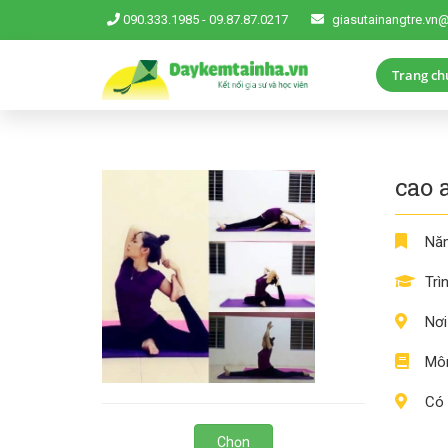
090.333.1985
-
09.87.87.0217
giasutainangtre.vn
Trang ch
cao 
Năm
Trì
Nơi
Môn
Có 
Chọn