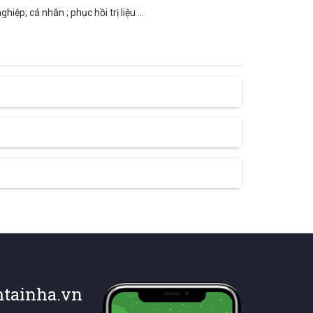
p; cá nhân ; phục hồi trị liệu ...
tainha.vn