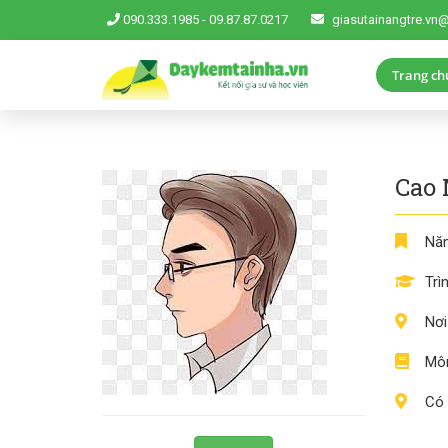
090.333.1985
-
09.87.87.0217
giasutainangtre.vn
Trang ch
Cao
Năm
Trì
Nơi
Môn
Có 