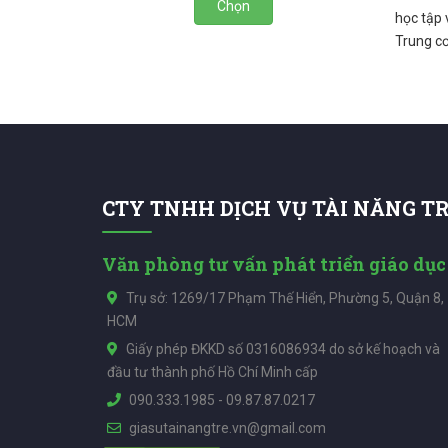
Chọn
học tập 
Trung cơ
CTY TNHH DỊCH VỤ TÀI NĂNG T
Văn phòng tư vấn phát triển giáo dục
Trụ sở: 1269/17 Phạm Thế Hiển, Phường 5, Quận 8,
HCM
Giấy phép ĐKKD số 0316086934 do sở kế hoạch và
đầu tư thành phố Hồ Chí Minh cấp
090.333.1985
-
09.87.87.0217
giasutainangtre.vn@gmail.com