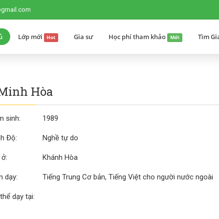
@gmail.com
ủ
Lớp mới
Gia sư
Học phí tham khảo
Tìm Gi
Hot
Mới
 Minh Hòa
 sinh:
1989
nh Độ:
Nghề tự do
 ở:
Khánh Hòa
 dạy:
Tiếng Trung Cơ bản, Tiếng Việt cho người nước ngoài
thể dạy tại: