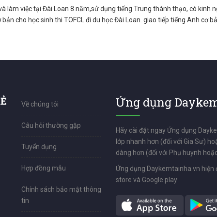
và làm việc tại Đài Loan 8 năm,sử dụng tiếng Trung thành thạo, có kinh 
 bản cho học sinh thi TOFCL đi du học Đài Loan. giao tiếp tiếng Anh cơ b
RẺ
Ứng dụng Daykem
Về chúng tôi
Câu hỏi thường gặp
Hãy cài đặt ngay Ứng dụng Dayk
lớp nhanh hơn (đối với Gia Sư) ho
Tuyển dụng
dàng hơn (đối với Phụ huynh hoặc
Hợp đồng mẫu
Ứng dụng Daykemtainha.vn hiện 
store và Google play
Chính sách bảo mật thông
tin