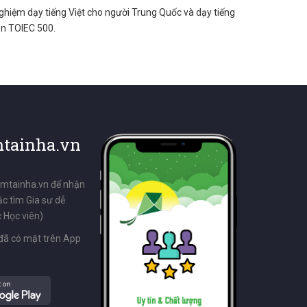
nghiệm dạy tiếng Việt cho người Trung Quốc và dạy tiếng
ản TOIEC 500.
tainha.vn
emtainha.vn để nhận
ặc tìm Gia sư dễ
 Học viên)
đã có mặt trên App