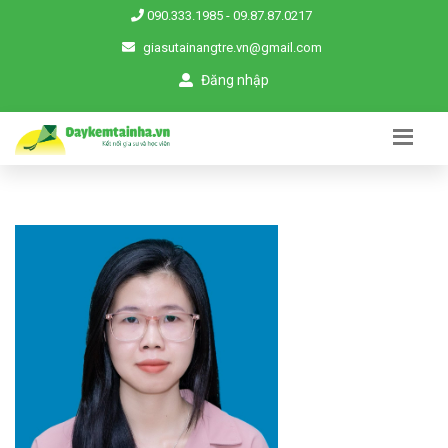
090.333.1985
-
09.87.87.0217
giasutainangtre.vn@gmail.com
Đăng nhập