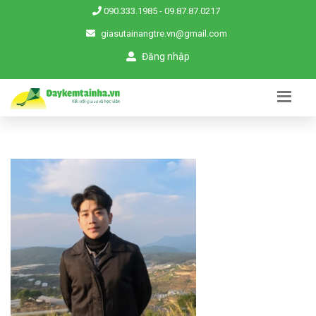
090.333.1985
-
09.87.87.0217
giasutainangtre.vn@gmail.com
Đăng nhập