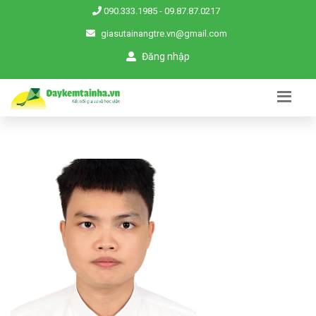
090.333.1985
-
09.87.87.0217
giasutainangtre.vn@gmail.com
Đăng nhập