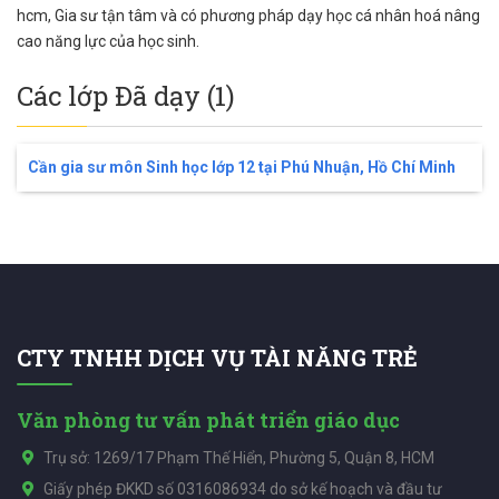
hcm, Gia sư tận tâm và có phương pháp dạy học cá nhân hoá nâng
cao năng lực của học sinh.
Các lớp Đã dạy (1)
Cần gia sư môn Sinh học lớp 12 tại Phú Nhuận, Hồ Chí Minh
CTY TNHH DỊCH VỤ TÀI NĂNG TRẺ
Văn phòng tư vấn phát triển giáo dục
Trụ sở: 1269/17 Phạm Thế Hiển, Phường 5, Quận 8, HCM
Giấy phép ĐKKD số 0316086934 do sở kế hoạch và đầu tư