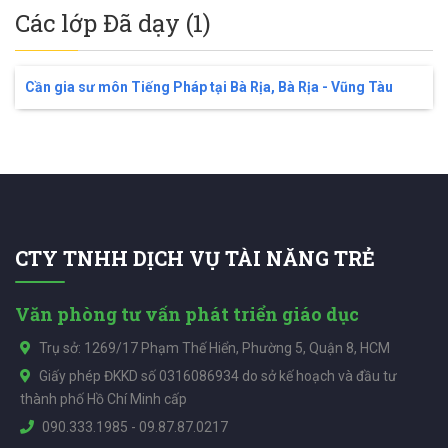
Các lớp Đã dạy (1)
Cần gia sư môn Tiếng Pháp tại Bà Rịa, Bà Rịa - Vũng Tàu
CTY TNHH DỊCH VỤ TÀI NĂNG TRẺ
Văn phòng tư vấn phát triển giáo dục
Trụ sở: 1269/17 Phạm Thế Hiển, Phường 5, Quận 8, HCM
Giấy phép ĐKKD số 0316086934 do sở kế hoạch và đầu tư
thành phố Hồ Chí Minh cấp
090.333.1985
-
09.87.87.0217