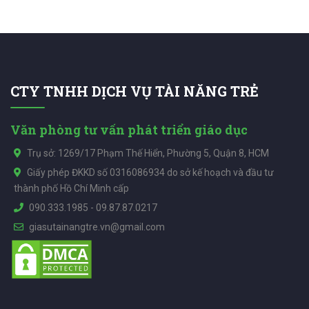
CTY TNHH DỊCH VỤ TÀI NĂNG TRẺ
Văn phòng tư vấn phát triển giáo dục
Trụ sở: 1269/17 Phạm Thế Hiển, Phường 5, Quận 8, HCM
Giấy phép ĐKKD số 0316086934 do sở kế hoạch và đầu tư
thành phố Hồ Chí Minh cấp
090.333.1985
-
09.87.87.0217
giasutainangtre.vn@gmail.com