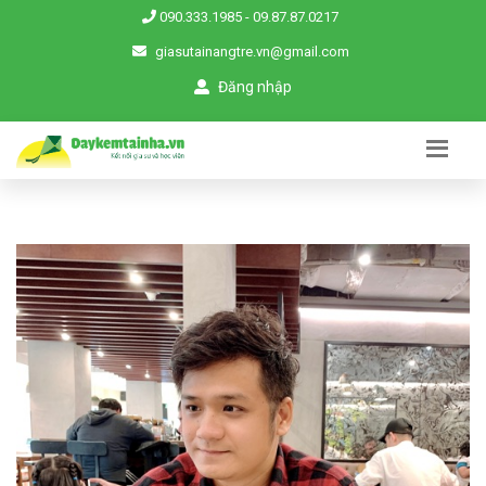
090.333.1985
-
09.87.87.0217
giasutainangtre.vn@gmail.com
Đăng nhập