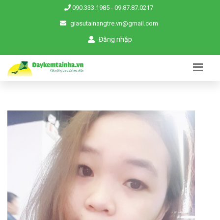
090.333.1985
-
09.87.87.0217
giasutainangtre.vn@gmail.com
Đăng nhập