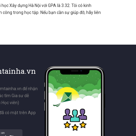
i học Xây dựng Hà Nội với GPA là 3.32. Tôi có kinh
 công trong học tập. Nếu bạn cần sự giúp đỡ, hãy liên
tainha.vn
emtainha.vn để nhận
ặc tìm Gia sư dễ
 Học viên)
đã có mặt trên App