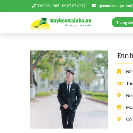
090.333.1985
-
09.87.87.0217
giasutainangtre.vn
Trang ch
Đinh
Năm
Trì
Nơi
Môn
Có 