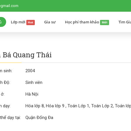
@gmail.com
ủ
Lớp mới
Gia sư
Học phí tham khảo
Tìm Gi
Hot
Mới
 Bá Quang Thái
 sinh:
2004
nh Độ:
Sinh viên
 ở:
Hà Nội
 dạy:
Hóa lớp 8, Hóa lớp 9 , Toán Lớp 1, Toán Lớp 2, Toán lớp
thể dạy tại:
Quận Đống Đa