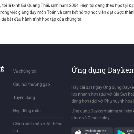
, tôi là Đinh Bá Quang Thái, sinh năm 2004. Hiện tôi đang theo học tại Đạ
rong việc giảng dạy môn Toán và cam kết hỗ trợ học viên đạt được thành
ôi để bắt đầu hành trình học tập của chúng ta.
RẺ
Ứng dụng Daykem
Về chúng tôi
Câu hỏi thường gặp
Hãy cài đặt ngay Ứng dụng Dayk
lớp nhanh hơn (đối với Gia Sư) ho
Tuyển dụng
dàng hơn (đối với Phụ huynh hoặc
Hợp đồng mẫu
Ứng dụng Daykemtainha.vn hiện 
store và Google play
Chính sách bảo mật thông
tin