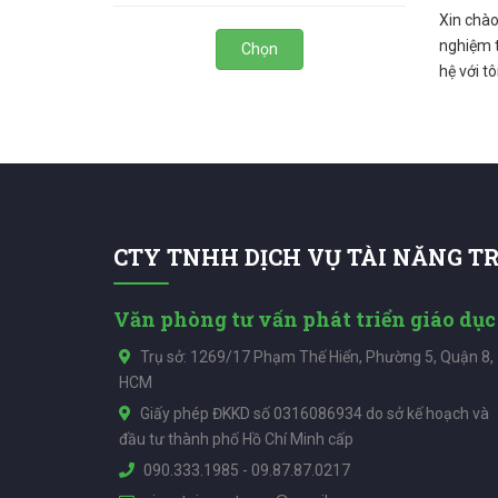
Xin chào
nghiệm t
Chọn
hệ với t
CTY TNHH DỊCH VỤ TÀI NĂNG T
Văn phòng tư vấn phát triển giáo dục
Trụ sở: 1269/17 Phạm Thế Hiển, Phường 5, Quận 8,
HCM
Giấy phép ĐKKD số 0316086934 do sở kế hoạch và
đầu tư thành phố Hồ Chí Minh cấp
090.333.1985
-
09.87.87.0217