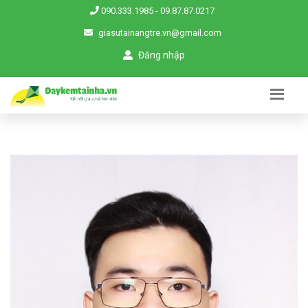
090.333.1985
-
09.87.87.0217
giasutainangtre.vn@gmail.com
Đăng nhập