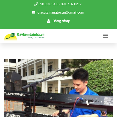
090.333.1985
-
09.87.87.0217
giasutainangtre.vn@gmail.com
Đăng nhập