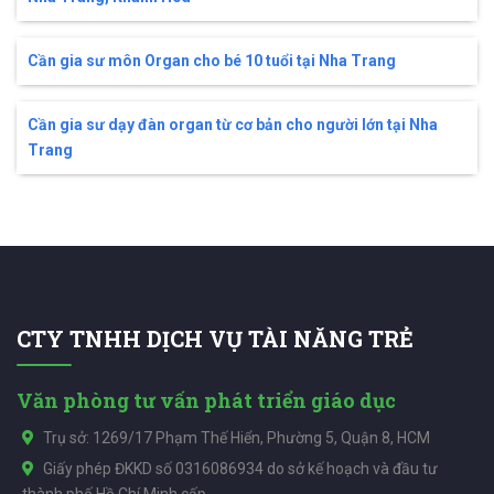
Cần gia sư môn Organ cho bé 10 tuổi tại Nha Trang
Cần gia sư dạy đàn organ từ cơ bản cho người lớn tại Nha
Trang
CTY TNHH DỊCH VỤ TÀI NĂNG TRẺ
Văn phòng tư vấn phát triển giáo dục
Trụ sở: 1269/17 Phạm Thế Hiển, Phường 5, Quận 8, HCM
Giấy phép ĐKKD số 0316086934 do sở kế hoạch và đầu tư
thành phố Hồ Chí Minh cấp