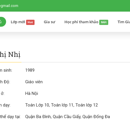
@gmail.com
ủ
Lớp mới
Gia sư
Học phí tham khảo
Tìm Gi
Hot
Mới
hị Nhị
 sinh:
1989
nh Độ:
Giáo viên
 ở:
Hà Nội
 dạy:
Toán Lớp 10, Toán lớp 11, Toán lớp 12
thể dạy tại:
Quận Ba Đình, Quận Cầu Giấy, Quận Đống Đa