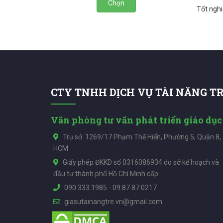
Chọn
Tốt ngh
CTY TNHH DỊCH VỤ TÀI NĂNG T
Văn phòng tư vấn phát triển giáo dục
Trụ sở: 1269/17 Phạm Thế Hiển, Phường 5, Quận 8,
HCM
Giấy phép ĐKKD số 0316086934 do sở kế hoạch và
đầu tư thành phố Hồ Chí Minh cấp
090.333.1985
-
09.87.87.0217
giasutainangtre.vn@gmail.com