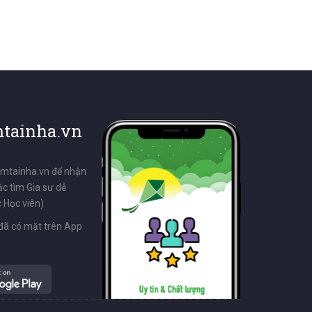
tainha.vn
emtainha.vn để nhận
ặc tìm Gia sư dễ
 Học viên)
đã có mặt trên App