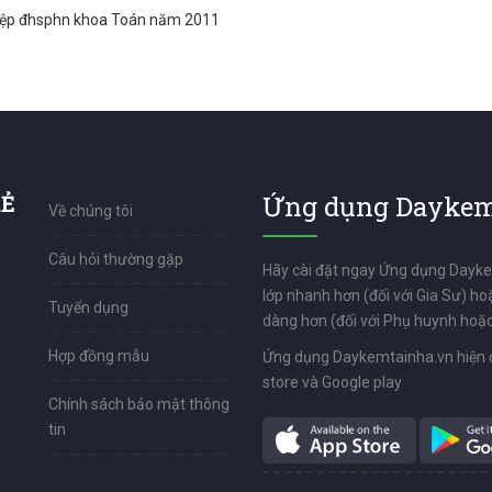
iệp đhsphn khoa Toán năm 2011
RẺ
Ứng dụng Daykem
Về chúng tôi
Câu hỏi thường gặp
Hãy cài đặt ngay Ứng dụng Dayk
lớp nhanh hơn (đối với Gia Sư) ho
Tuyển dụng
dàng hơn (đối với Phụ huynh hoặc
Hợp đồng mẫu
Ứng dụng Daykemtainha.vn hiện 
store và Google play
Chính sách bảo mật thông
tin