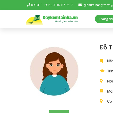
090.333.1985
-
09.87.87.0217
giasutainangtre.vn
Trang ch
Đỗ T
Năm
Trì
Nơi
Môn
Có 