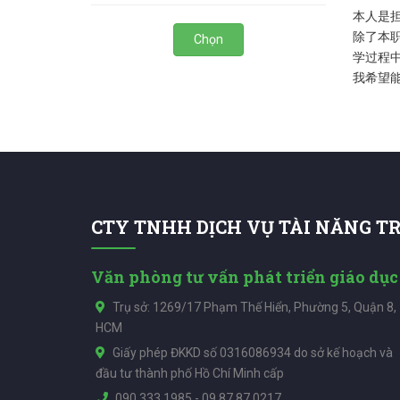
本人是
除了本
Chọn
学过程
我希望
CTY TNHH DỊCH VỤ TÀI NĂNG T
Văn phòng tư vấn phát triển giáo dục
Trụ sở: 1269/17 Phạm Thế Hiển, Phường 5, Quận 8,
HCM
Giấy phép ĐKKD số 0316086934 do sở kế hoạch và
đầu tư thành phố Hồ Chí Minh cấp
090.333.1985
-
09.87.87.0217