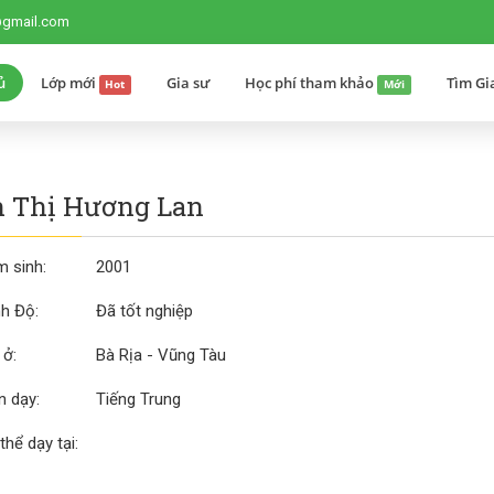
@gmail.com
ủ
Lớp mới
Gia sư
Học phí tham khảo
Tìm Gi
Hot
Mới
 Thị Hương Lan
 sinh:
2001
nh Độ:
Đã tốt nghiệp
 ở:
Bà Rịa - Vũng Tàu
 dạy:
Tiếng Trung
thể dạy tại: