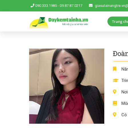
090.333.1985
-
09.87.87.0217
giasutainangtre.vn
Trang ch
Đoàn
Năm
Trì
Nơi
Môn
Có 