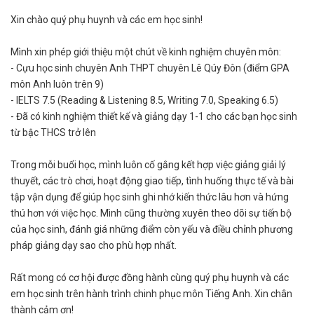
Xin chào quý phụ huynh và các em học sinh!
Mình xin phép giới thiệu một chút về kinh nghiệm chuyên môn:
- Cựu học sinh chuyên Anh THPT chuyên Lê Qúy Đôn (điểm GPA
môn Anh luôn trên 9)
- IELTS 7.5 (Reading & Listening 8.5, Writing 7.0, Speaking 6.5)
- Đã có kinh nghiệm thiết kế và giảng dạy 1-1 cho các bạn học sinh
từ bậc THCS trở lên
Trong mỗi buổi học, mình luôn cố gắng kết hợp việc giảng giải lý
thuyết, các trò chơi, hoạt động giao tiếp, tình huống thực tế và bài
tập vận dụng để giúp học sinh ghi nhớ kiến thức lâu hơn và hứng
thú hơn với việc học. Mình cũng thường xuyên theo dõi sự tiến bộ
của học sinh, đánh giá những điểm còn yếu và điều chỉnh phương
pháp giảng dạy sao cho phù hợp nhất.
Rất mong có cơ hội được đồng hành cùng quý phụ huynh và các
em học sinh trên hành trình chinh phục môn Tiếng Anh. Xin chân
thành cảm ơn!