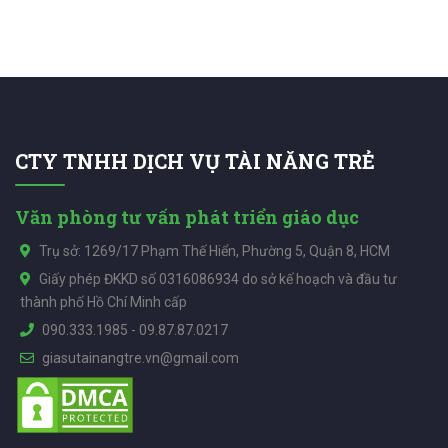
CTY TNHH DỊCH VỤ TÀI NĂNG TRẺ
Văn phòng tư vấn phát triển giáo dục
Trụ sở: 1269/17 Phạm Thế Hiển, Phường 5, Quận 8, HCM
Giấy phép ĐKKD số 0316086934 do sở kế hoạch và đầu tư
thành phố Hồ Chí Minh cấp
090.333.1985
-
09.87.87.0217
giasutainangtre.vn@gmail.com