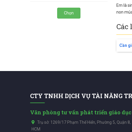
Em là si
non múa.
Chọn
Các 
Cần gi
CTY TNHH DỊCH VỤ TÀI NĂNG T
Văn phòng tư vấn phát triển giáo dục
Trụ sở: 1269/17 Phạm Thế Hiển, Phường 5, Quận 8,
HCM