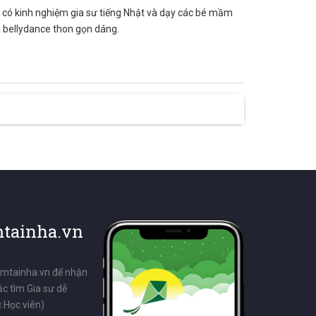
ã có kinh nghiệm gia sư tiếng Nhật và dạy các bé mầm
 bellydance thon gọn dáng.
tainha.vn
emtainha.vn để nhận
ặc tìm Gia sư dễ
 Học viên)