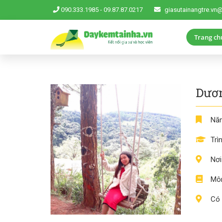
090.333.1985
-
09.87.87.0217
giasutainangtre.vn
Trang ch
Dươ
Năm
Trì
Nơi
Môn
Có 