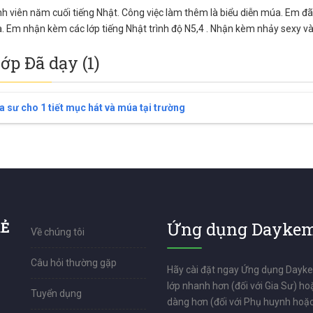
nh viên năm cuối tiếng Nhật. Công việc làm thêm là biểu diễn múa. Em đ
 Em nhận kèm các lớp tiếng Nhật trình độ N5,4 . Nhận kèm nhảy sexy và
lớp Đã dạy (1)
a sư cho 1 tiết mục hát và múa tại trường
RẺ
Ứng dụng Daykem
Về chúng tôi
Câu hỏi thường gặp
Hãy cài đặt ngay Ứng dụng Dayk
lớp nhanh hơn (đối với Gia Sư) ho
Tuyển dụng
dàng hơn (đối với Phụ huynh hoặc