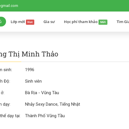
@gmail.com
ủ
Lớp mới
Gia sư
Học phí tham khảo
Tìm Gi
Hot
Mới
ng Thị Minh Thảo
 sinh:
1996
nh Độ:
Sinh viên
 ở:
Bà Rịa - Vũng Tàu
 dạy:
Nhảy Sexy Dance, Tiếng Nhật
thể dạy tại:
Thành Phố Vũng Tầu