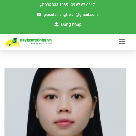
090.333.1985
-
09.87.87.0217
giasutainangtre.vn@gmail.com
Đăng nhập