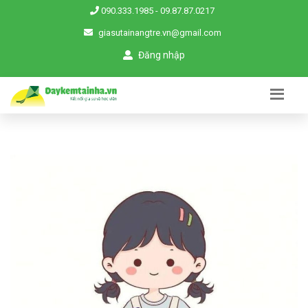
090.333.1985
-
09.87.87.0217
giasutainangtre.vn@gmail.com
Đăng nhập