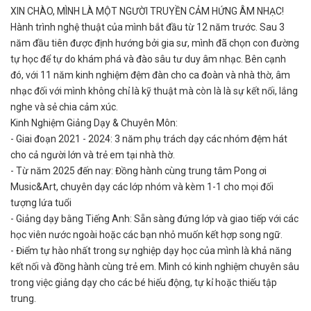
XIN CHÀO, MÌNH LÀ MỘT NGƯỜI TRUYỀN CẢM HỨNG ÂM NHẠC!
Hành trình nghệ thuật của mình bắt đầu từ 12 năm trước. Sau 3
năm đầu tiên được định hướng bởi gia sư, mình đã chọn con đường
tự học để tự do khám phá và đào sâu tư duy âm nhạc. Bên cạnh
đó, với 11 năm kinh nghiệm đệm đàn cho ca đoàn và nhà thờ, âm
nhạc đối với mình không chỉ là kỹ thuật mà còn là là sự kết nối, lắng
nghe và sẻ chia cảm xúc.
Kinh Nghiệm Giảng Dạy & Chuyên Môn:
- Giai đoạn 2021 - 2024: 3 năm phụ trách dạy các nhóm đệm hát
cho cả người lớn và trẻ em tại nhà thờ.
- Từ năm 2025 đến nay: Đồng hành cùng trung tâm Pong ơi
Music&Art, chuyên dạy các lớp nhóm và kèm 1-1 cho mọi đối
tượng lứa tuổi
- Giảng dạy bằng Tiếng Anh: Sẵn sàng đứng lớp và giao tiếp với các
học viên nước ngoài hoặc các bạn nhỏ muốn kết hợp song ngữ.
- Điểm tự hào nhất trong sự nghiệp dạy học của mình là khả năng
kết nối và đồng hành cùng trẻ em. Mình có kinh nghiệm chuyên sâu
trong việc giảng dạy cho các bé hiếu động, tự kỉ hoặc thiếu tập
trung.