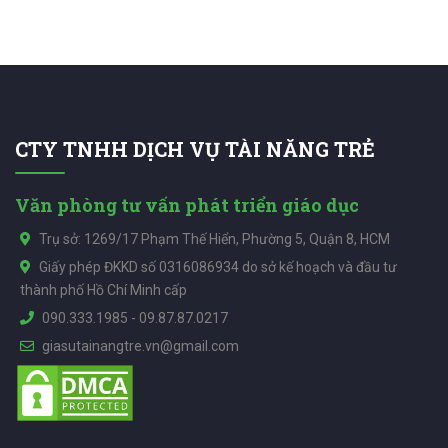
CTY TNHH DỊCH VỤ TÀI NĂNG TRẺ
Văn phòng tư vấn phát triển giáo dục
Trụ sở: 1269/17 Phạm Thế Hiển, Phường 5, Quận 8, HCM
Giấy phép ĐKKD số 0316086934 do sở kế hoạch và đầu tư
thành phố Hồ Chí Minh cấp
090.333.1985
-
09.87.87.0217
giasutainangtre.vn@gmail.com