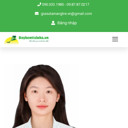
090.333.1985
-
09.87.87.0217
giasutainangtre.vn@gmail.com
Đăng nhập