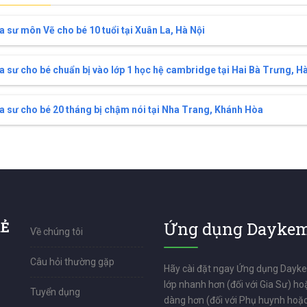
a sư môn Vẽ cho bé 10 tuổi tại Xuân La, Hà Nội
a sư cho bé chuẩn bị vào lớp 1 học hệ cambridge tại Hai Bà Trưng, Hà
a sư cho bé 20 tháng bị chậm nói tại Nha Trang, Khánh Hòa
RẺ
Ứng dụng Daykem
Về chúng tôi
Câu hỏi thường gặp
Hãy cài đặt ngay Ứng dụng Dayk
lớp nhanh hơn (đối với Gia Sư) ho
Tuyển dụng
dàng hơn (đối với Phụ huynh hoặc