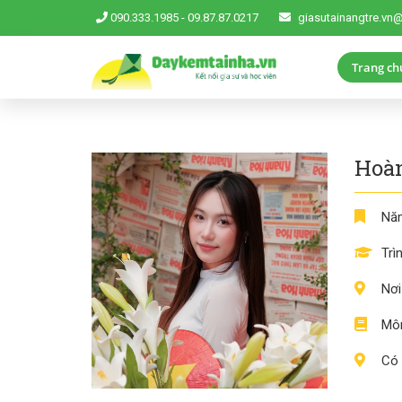
090.333.1985
-
09.87.87.0217
giasutainangtre.vn
Trang ch
Hoà
Năm
Trì
Nơi
Môn
Có 