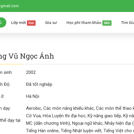
@gmail.com
ủ
Lớp mới
Gia sư
Học phí tham khảo
Tìm Gi
Hot
Mới
ng Vũ Ngọc Ánh
 sinh:
2002
nh Độ:
Đã tốt nghiệp
 ở:
Hà Nội
 dạy:
Aerobic, Các môn năng khiếu khác, Các môn thể thao 
Cờ Vua, Hóa Luyện thi đại học, Kỹ năng giao tiếp, Kỹ năng 
thể dạy tại:
MC (dẫn chương trình), Ngoại ngữ khác, Nhảy hiện đại 
Tiếng Hàn online, Tiếng Nhật luyện viết, Tiếng Việt cho