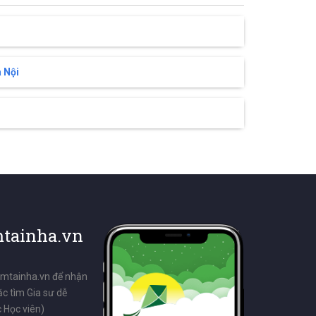
 Nội
tainha.vn
emtainha.vn để nhận
ặc tìm Gia sư dễ
 Học viên)