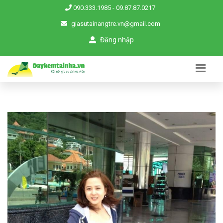
090.333.1985
-
09.87.87.0217
giasutainangtre.vn@gmail.com
Đăng nhập