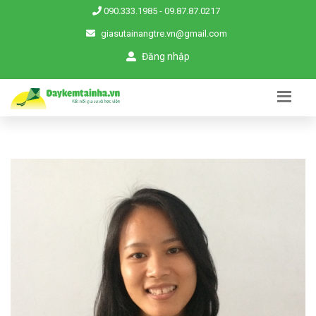
090.333.1985
-
09.87.87.0217
giasutainangtre.vn@gmail.com
Đăng nhập