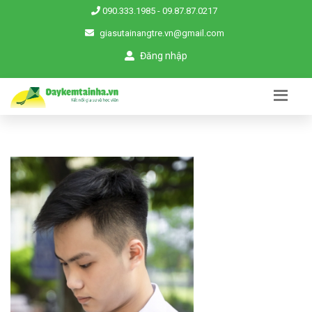
090.333.1985
-
09.87.87.0217
giasutainangtre.vn@gmail.com
Đăng nhập