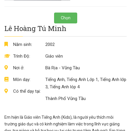
Chọn
Lê Hoàng Tú Minh
Năm sinh:
2002
Trình Độ:
Giáo viên
Nơi ở:
Bà Rịa - Vũng Tàu
Môn dạy:
Tiếng Anh, Tiếng Anh Lớp 1, Tiếng Anh lớp
3, Tiếng Anh lóp 4
Có thể dạy tại:
Thành Phố Vũng Tầu
Em hiện là Giáo viên Tiếng Anh (Kids), là người yêu thích môi
trường giáo dục và có kinh nghiệm làm việc trong lĩnh vực giảng
dạy, trợ giảng và hỗ trợ học vụ tại các trung tâm Anh ngữ. Em từng