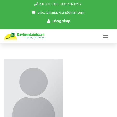
090.333.1985
-
09.87.87.0217
giasutainangtre.vn@gmail.com
Đăng nhập