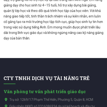
giảng dạy cho học sinh từ 4–15 tuổi, hỗ trợ xây dựng bài giảng,
quản lý lớp học và theo dõi quá trình học tập của học viên. Với khả
năng giao tiếp tốt, tinh thần trách nhiệm và sự kiên nhẫn, em luôn
cố gắng tạo ra môi trường học tập tích cực, giúp học sinh tự tin hơn
trong việc sử dụng tiếng Anh. Em mong muốn được phát triển lâu
dài trong lĩnh vực giáo dục và không ngừng nâng cao kỹ năng giảng
dạy của bản thân.
CTY TNHH DỊCH VỤ TÀI NĂNG TRẺ
Văn phòng tư vấn phát triển giáo dục
Trụ sở: 1269/17 Phạm Thế Hiển, Phường 5, Quận 8, HCM
Giấy phép ĐKKD số 0316086934 do sở kế hoạch và đầu tư