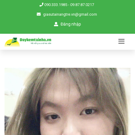
090.333.1985
-
09.87.87.0217
giasutainangtre.vn@gmail.com
Đăng nhập