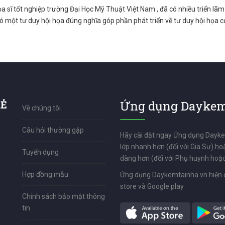
ọa sĩ tốt nghiệp trường Đại Học Mỹ Thuật Việt Nam , đã có nhiều triển l
 có một tư duy hội họa đúng nghĩa góp phần phát triển về tư duy hội họa c
RẺ
Ứng dụng Daykem
Về chúng tôi
Câu hỏi thường gặp
Hãy cài đặt ngay Ứng dụng Dayk
lớp nhanh hơn (đối với Gia Sư) ho
Tuyển dụng
dàng hơn (đối với Phụ huynh hoặc
Hợp đồng mẫu
Ứng dụng Daykemtainha.vn hiện 
store và Google play
Chính sách bảo mật thông
tin