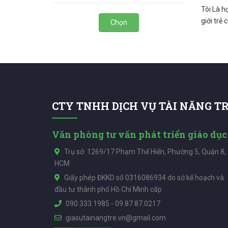
Tôi Là h
giới trẻ
Chọn
CTY TNHH DỊCH VỤ TÀI NĂNG T
Văn phòng tư vấn phát triển giáo dục
Trụ sở: 1269/17 Phạm Thế Hiển, Phường 5, Quận 8,
HCM
Giấy phép ĐKKD số 0316086934 do sở kế hoạch và
đầu tư thành phố Hồ Chí Minh cấp
090.333.1985
-
09.87.87.0217
giasutainangtre.vn@gmail.com