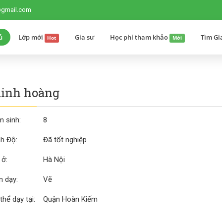
@gmail.com
ủ
Lớp mới
Gia sư
Học phí tham khảo
Tìm Gi
Hot
Mới
inh hoàng
 sinh:
8
nh Độ:
Đã tốt nghiệp
 ở:
Hà Nội
 dạy:
Vẽ
thể dạy tại:
Quận Hoàn Kiếm