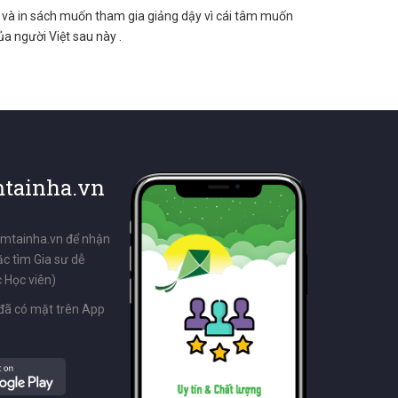
ãm và in sách muốn tham gia giảng dậy vì cái tâm muốn
ủa người Việt sau này .
tainha.vn
emtainha.vn để nhận
ặc tìm Gia sư dễ
 Học viên)
đã có mặt trên App