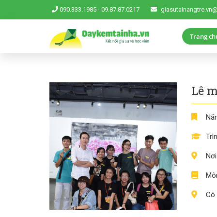
090.333.1985
-
09.87.87.0217
giasutainangtre.vn
Trang ch
Lê m
Năm
Trì
Nơi
Môn
Có 