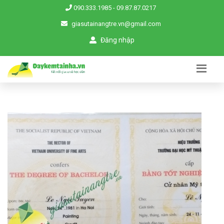
090.333.1985
-
09.87.87.0217
giasutainangtre.vn@gmail.com
Đăng nhập