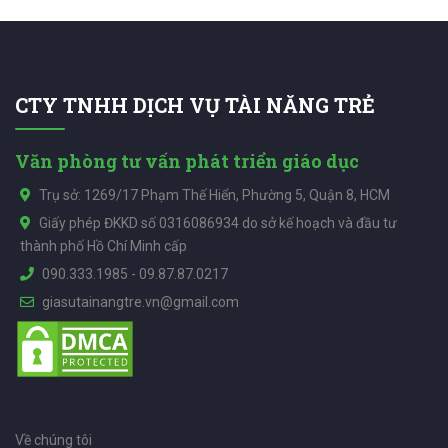
CTY TNHH DỊCH VỤ TÀI NĂNG TRẺ
Văn phòng tư vấn phát triển giáo dục
Trụ sở: 1269/17 Phạm Thế Hiển, Phường 5, Quận 8, HCM
Giấy phép ĐKKD số 0316086934 do sở kế hoạch và đầu tư
thành phố Hồ Chí Minh cấp
090.333.1985
-
09.87.87.0217
giasutainangtre.vn@gmail.com
Về chúng tôi