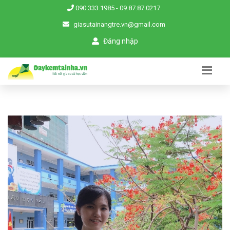
090.333.1985
-
09.87.87.0217
giasutainangtre.vn@gmail.com
Đăng nhập