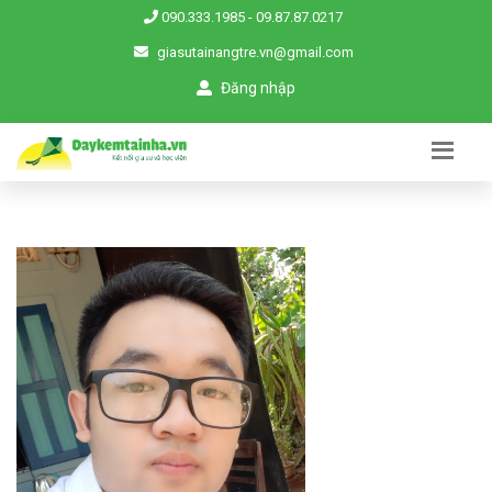
090.333.1985
-
09.87.87.0217
giasutainangtre.vn@gmail.com
Đăng nhập