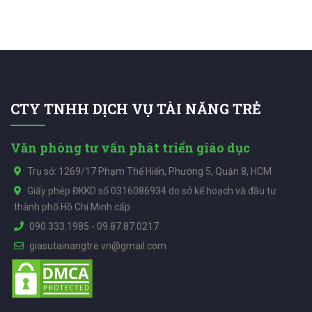
CTY TNHH DỊCH VỤ TÀI NĂNG TRẺ
Văn phòng tư vấn phát triển giáo dục
Trụ sở: 1269/17 Phạm Thế Hiển, Phường 5, Quận 8, HCM
Giấy phép ĐKKD số 0316086934 do sở kế hoạch và đầu tư
thành phố Hồ Chí Minh cấp
090.333.1985
-
09.87.87.0217
giasutainangtre.vn@gmail.com