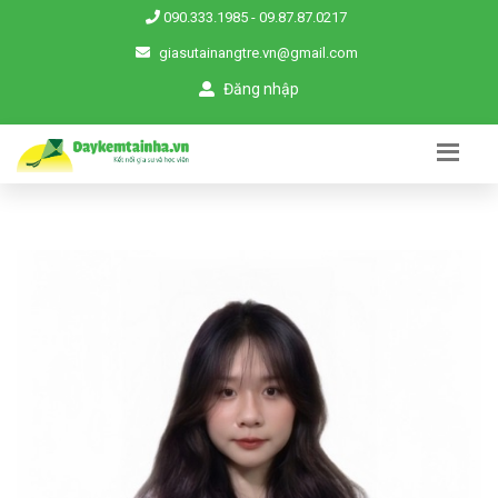
090.333.1985
-
09.87.87.0217
giasutainangtre.vn@gmail.com
Đăng nhập