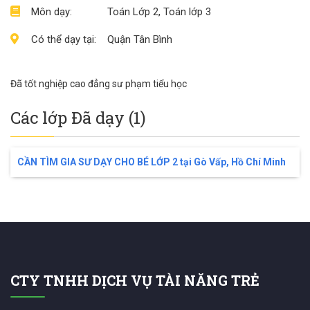
Môn dạy:
Toán Lớp 2, Toán lớp 3
Có thể dạy tại:
Quận Tân Bình
Đã tốt nghiệp cao đẳng sư phạm tiểu học
Các lớp Đã dạy (1)
CẦN TÌM GIA SƯ DẠY CHO BÉ LỚP 2 tại Gò Vấp, Hồ Chí Minh
CTY TNHH DỊCH VỤ TÀI NĂNG TRẺ