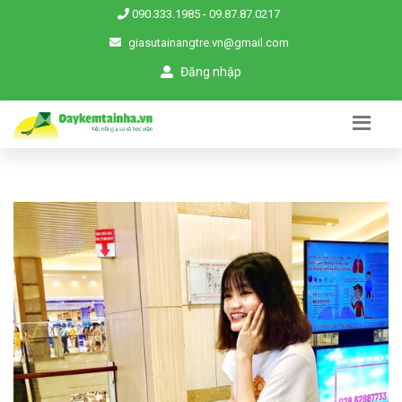
090.333.1985
-
09.87.87.0217
giasutainangtre.vn@gmail.com
Đăng nhập