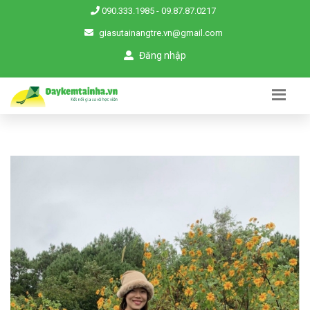
090.333.1985
-
09.87.87.0217
giasutainangtre.vn@gmail.com
Đăng nhập