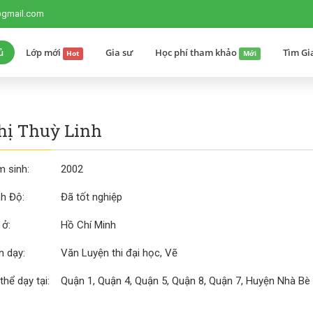
@gmail.com
ủ
Lớp mới
Gia sư
Học phí tham khảo
Tìm Gi
Hot
Mới
hị Thuỳ Linh
 sinh:
2002
nh Độ:
Đã tốt nghiệp
 ở:
Hồ Chí Minh
 dạy:
Văn Luyện thi đại học, Vẽ
thể dạy tại:
Quận 1, Quận 4, Quận 5, Quận 8, Quận 7, Huyện Nhà Bè