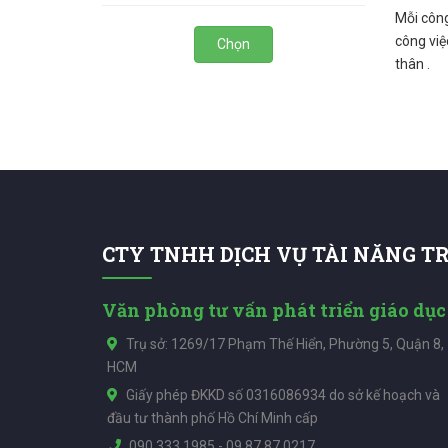
Mỗi công
công việ
Chọn
thân .
CTY TNHH DỊCH VỤ TÀI NĂNG T
Văn phòng tư vấn phát triển giáo dục
Trụ sở: 1269/17 Phạm Thế Hiển, Phường 5, Quận 8,
HCM
Giấy phép ĐKKD số 0316086934 do sở kế hoạch và
đầu tư thành phố Hồ Chí Minh cấp
090.333.1985
-
09.87.87.0217