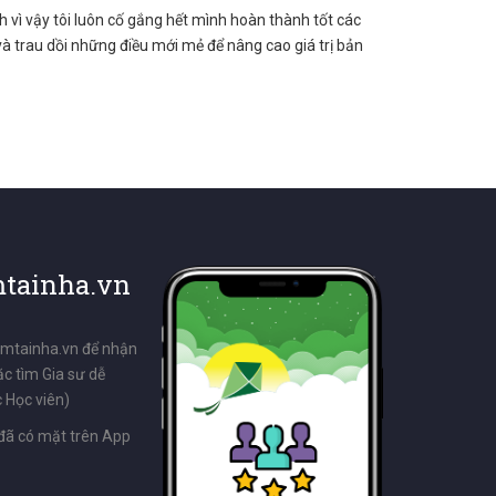
h vì vậy tôi luôn cố gắng hết mình hoàn thành tốt các
và trau dồi những điều mới mẻ để nâng cao giá trị bản
tainha.vn
emtainha.vn để nhận
ặc tìm Gia sư dễ
 Học viên)
đã có mặt trên App