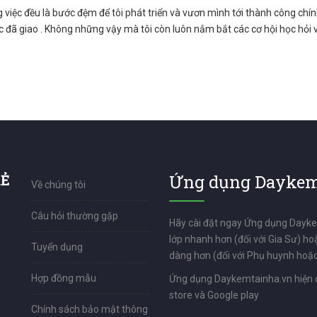
 việc đều là bước đệm để tôi phát triển và vươn mình tới thành công chín
c đã giao . Không những vậy mà tôi còn luôn nắm bắt các cơ hội học hỏi 
RẺ
Ứng dụng Daykem
Về chúng tôi
Câu hỏi thường gặp
Hãy cài đặt ngay Ứng dụng Dayk
lớp nhanh hơn (đối với Gia Sư) ho
Tuyển dụng
dàng hơn (đối với Phụ huynh hoặc
Hợp đồng mẫu
Ứng dụng Daykemtainha.vn hiện 
store và Google play
Chính sách bảo mật thông