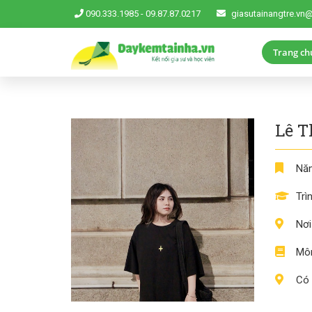
090.333.1985
-
09.87.87.0217
giasutainangtre.vn
Trang ch
Lê T
Năm
Trì
Nơi
Môn
Có 