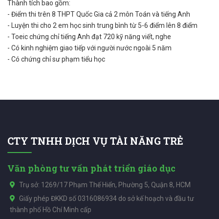
Thành tích bao gồm:
- Điểm thi trên 8 THPT Quốc Gia cả 2 môn Toán và tiếng Anh
- Luyện thi cho 2 em học sinh trung bình từ 5-6 điểm lên 8 điểm
- Toeic chứng chỉ tiếng Anh đạt 720 kỹ năng viết, nghe
- Có kinh nghiệm giao tiếp với người nước ngoài 5 năm
- Có chứng chỉ sư phạm tiểu học
CTY TNHH DỊCH VỤ TÀI NĂNG TRẺ
Văn phòng tư vấn phát triển giáo dục
Trụ sở: 1269/17 Phạm Thế Hiển, Phường 5, Quận 8, HCM
Giấy phép ĐKKD số 0316086934 do sở kế hoạch và đầu tư
thành phố Hồ Chí Minh cấp