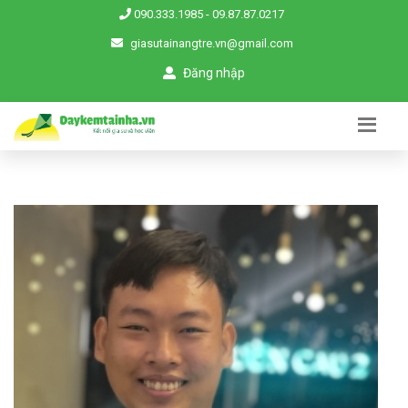
090.333.1985
-
09.87.87.0217
giasutainangtre.vn@gmail.com
Đăng nhập