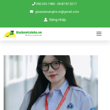
090.333.1985
-
09.87.87.0217
giasutainangtre.vn@gmail.com
Đăng nhập