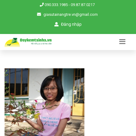
090.333.1985
-
09.87.87.0217
giasutainangtre.vn@gmail.com
Đăng nhập