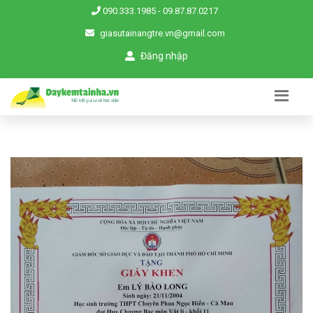
090.333.1985
-
09.87.87.0217
giasutainangtre.vn@gmail.com
Đăng nhập