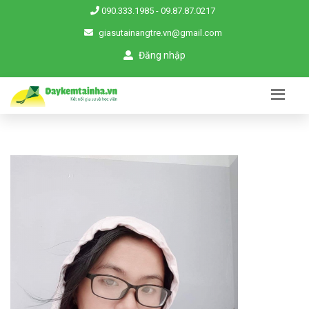
090.333.1985
-
09.87.87.0217
giasutainangtre.vn@gmail.com
Đăng nhập