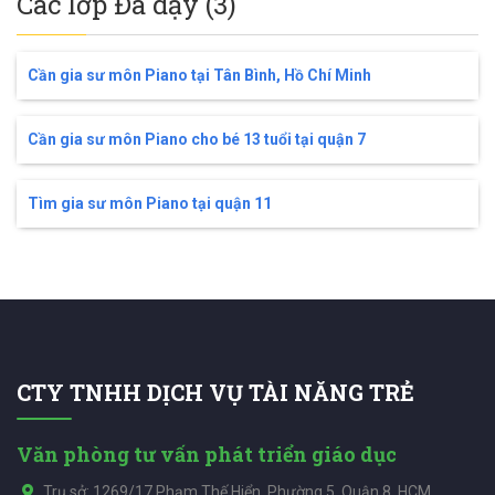
Các lớp Đã dạy (3)
Cần gia sư môn Piano tại Tân Bình, Hồ Chí Minh
Cần gia sư môn Piano cho bé 13 tuổi tại quận 7
Tìm gia sư môn Piano tại quận 11
CTY TNHH DỊCH VỤ TÀI NĂNG TRẺ
Văn phòng tư vấn phát triển giáo dục
Trụ sở: 1269/17 Phạm Thế Hiển, Phường 5, Quận 8, HCM